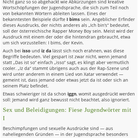
Nicht ganz so so abgehackt wie Abkürzungen sind kreative
Wortschöpfungen der Jugendsprache, die sich zum Teil noch
von bekannten Wörtern ableiten lassen. Eines der
bekanntesten Beispiele dürfte
I bims
sein. Angeblicher Erfinder
dieses Ausdrucks, der nichts anderes als „Ich bin’s“ bedeutet,
soll der österreichische Rapper Money Boy sein. Meist wird der
Ausdruck mit einem der oder die hintendran gebraucht, etwa
um sich vorzustellen: I bims, der Kevin.
Auch bei
isso
und
iz da
lässt sich noch erahnen, was diese
Begriffe bedeuten. Viel gespart ist zwar nicht, wenn jemand
statt „Das ist so“ einfach „isso“ sagt, es klingt aber vermutlich
cooler. „Iz da“ stammt übrigens auch aus der Rap-Szene und
wird unter anderem in einem Lied von Xatar verwendet —
gemeint ist, dass jemand oder etwas jetzt da ist oder sich an
seinem Platz befindet.
Etwas schwieriger ist da schon
iggn
, womit ausgedrückt werden
soll: Jemand wird ganz bewusst nicht beachtet, also ignoriert.
Sex und Beleidigungen: Fiese Jugendwörter mit
I
Beschimpfungen und sexuelle Ausdrücke sind — aus
naheliegenden Gründen — in der Jugendsprache besonders