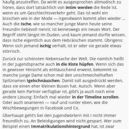
häufig anzutreffen. Da wirkt es ausgesprochen altmodisch zu
hören, dass dort tatsächlich von
intim werden
die Rede ist,
wenn es um Geschlechtsverkehr geht. Das ist wohl ein
bisschen wie in der Mode — irgendwann kommt alles wieder …
Auch die
Ische
, wie so mancher junge Mann heute seine
Freundin liebevoll nennt, ist keineswegs ein neues Wort. Der
Begriff steht längst im Duden, und kaum jemand dürfte wissen,
dass Ische eigentlich aus dem Hebräischen stammt. Übrigens:
Wenn sich jemand
ischig
verhält, ist er oder sie gerade etwas
störrisch.
Zurück zur schönsten Nebensache der Welt. Die nämlich heißt
in der Jugendsprache auch
in die Kiste hüpfen
. Wenn sich das
in gewisser Hinsicht als enttäuschend erweist, bekommt so
manche junge Dame schon mal den unschmeichelhaften
Spitznamen
Igelschnäuzchen
. Damit soll ausgedrückt werden,
dass sie einen eher kleinen Busen hat. Autsch. Wenn aber
gerade kein Partner verfügbar ist, gibt’s ja auch noch eine
andere Lösung: Einfach mal wieder
in der Timeline scrollen
.
Oder auch onanieren — rauf und runter eben, wie die
Wischbewegungen in Facebook und Co.
Überhaupt geht’s bei den Jugendwörtern mit I nicht immer
freundlich zu. An Beleidigungen wird nicht gespart. Wer zum
Beispiel einen
Immatrikulationshintergrund
hat, ist zwar