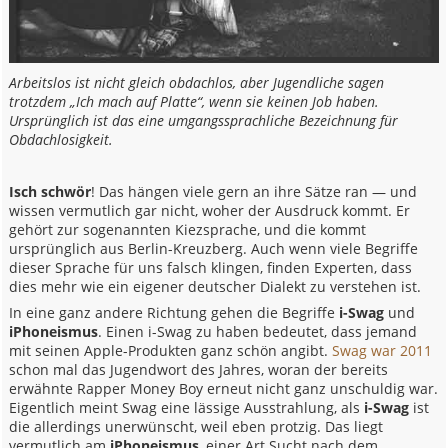
Arbeitslos ist nicht gleich obdachlos, aber Jugendliche sagen
trotzdem „Ich mach auf Platte“, wenn sie keinen Job haben.
Ursprünglich ist das eine umgangssprachliche Bezeichnung für
Obdachlosigkeit.
Isch schwör
! Das hängen viele gern an ihre Sätze ran — und
wissen vermutlich gar nicht, woher der Ausdruck kommt. Er
gehört zur sogenannten Kiezsprache, und die kommt
ursprünglich aus Berlin-Kreuzberg. Auch wenn viele Begriffe
dieser Sprache für uns falsch klingen, finden Experten, dass
dies mehr wie ein eigener deutscher Dialekt zu verstehen ist.
In eine ganz andere Richtung gehen die Begriffe
i-Swag
und
iPhoneismus
. Einen i-Swag zu haben bedeutet, dass jemand
mit seinen Apple-Produkten ganz schön angibt.
Swag war 2011
schon mal das Jugendwort des Jahres, woran der bereits
erwähnte Rapper Money Boy erneut nicht ganz unschuldig war.
Eigentlich meint Swag eine lässige Ausstrahlung, als
i-Swag
ist
die allerdings unerwünscht, weil eben protzig. Das liegt
vermutlich am
iPhoneismus
, einer Art Sucht nach dem