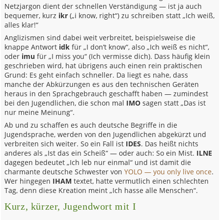
Netzjargon dient der schnellen Verständigung — ist ja auch
bequemer, kurz
ikr
(„i know, right“) zu schreiben statt „Ich weiß,
alles klar!“
Anglizismen sind dabei weit verbreitet, beispielsweise die
knappe Antwort
idk
für „I don’t know“, also „Ich weiß es nicht“,
oder
imu
für „I miss you“ (Ich vermisse dich). Dass häufig klein
geschrieben wird, hat übrigens auch einen rein praktischen
Grund: Es geht einfach schneller. Da liegt es nahe, dass
manche der Abkürzungen es aus den technischen Geräten
heraus in den Sprachgebrauch geschafft haben — zumindest
bei den Jugendlichen, die schon mal
IMO
sagen statt „Das ist
nur meine Meinung“.
Ab und zu schaffen es auch deutsche Begriffe in die
Jugendsprache, werden von den Jugendlichen abgekürzt und
verbreiten sich weiter. So ein Fall ist
IDES
. Das heißt nichts
anderes als „Ist das ein Scheiß“ — oder auch: So ein Mist.
ILNE
dagegen bedeutet „Ich leb nur einmal“ und ist damit die
charmante deutsche Schwester von
YOLO — you only live once
.
Wer hingegen
IHAM
textet, hatte vermutlich einen schlechten
Tag, denn diese Kreation meint „Ich hasse alle Menschen“.
Kurz, kürzer, Jugendwort mit I