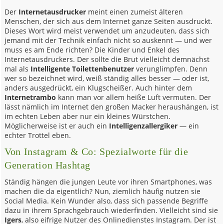
Der
Internetausdrucker
meint einen zumeist älteren
Menschen, der sich aus dem Internet ganze Seiten ausdruckt.
Dieses Wort wird meist verwendet um anzudeuten, dass sich
jemand mit der Technik einfach nicht so auskennt — und wer
muss es am Ende richten? Die Kinder und Enkel des
Internetausdruckers. Der sollte die Brut vielleicht demnächst
mal als
Intelligente Toilettenbenutzer
verunglimpfen. Denn
wer so bezeichnet wird, weiß ständig alles besser — oder ist,
anders ausgedrückt, ein Klugscheißer. Auch hinter dem
Internetrambo
kann man vor allem heiße Luft vermuten. Der
lässt nämlich im Internet den großen Macker heraushängen, ist
im echten Leben aber nur ein kleines Würstchen.
Möglicherweise ist er auch ein
Intelligenzallergiker
— ein
echter Trottel eben.
Von Instagram & Co: Spezialworte für die
Generation Hashtag
Ständig hängen die jungen Leute vor ihren Smartphones, was
machen die da eigentlich? Nun, ziemlich häufig nutzen sie
Social Media. Kein Wunder also, dass sich passende Begriffe
dazu in ihrem Sprachgebrauch wiederfinden. Vielleicht sind sie
Igers
, also eifrige Nutzer des Onlinedienstes Instagram. Der ist