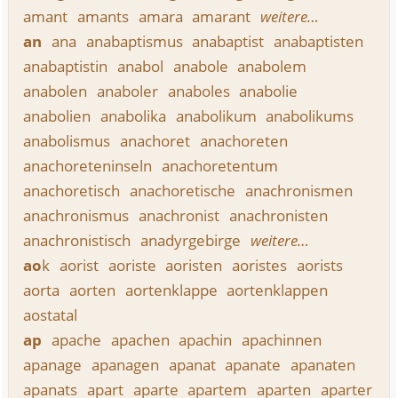
amant
amants
amara
amarant
weitere…
an
ana
anabaptismus
anabaptist
anabaptisten
anabaptistin
anabol
anabole
anabolem
anabolen
anaboler
anaboles
anabolie
anabolien
anabolika
anabolikum
anabolikums
anabolismus
anachoret
anachoreten
anachoreteninseln
anachoretentum
anachoretisch
anachoretische
anachronismen
anachronismus
anachronist
anachronisten
anachronistisch
anadyrgebirge
weitere…
ao
k
aorist
aoriste
aoristen
aoristes
aorists
aorta
aorten
aortenklappe
aortenklappen
aostatal
ap
apache
apachen
apachin
apachinnen
apanage
apanagen
apanat
apanate
apanaten
apanats
apart
aparte
apartem
aparten
aparter