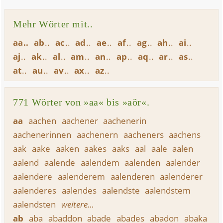
Mehr Wörter mit..
aa
ab
ac
ad
ae
af
ag
ah
ai
aj
ak
al
am
an
ap
aq
ar
as
at
au
av
ax
az
771 Wörter von »aa« bis »aör«.
aa
aachen
aachener
aachenerin
aachenerinnen
aachenern
aacheners
aachens
aak
aake
aaken
aakes
aaks
aal
aale
aalen
aalend
aalende
aalendem
aalenden
aalender
aalendere
aalenderem
aalenderen
aalenderer
aalenderes
aalendes
aalendste
aalendstem
aalendsten
weitere…
ab
aba
abaddon
abade
abades
abadon
abaka