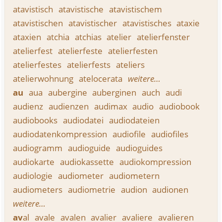
atavistisch
atavistische
atavistischem
atavistischen
atavistischer
atavistisches
ataxie
ataxien
atchia
atchias
atelier
atelierfenster
atelierfest
atelierfeste
atelierfesten
atelierfestes
atelierfests
ateliers
atelierwohnung
atelocerata
weitere…
au
aua
aubergine
auberginen
auch
audi
audienz
audienzen
audimax
audio
audiobook
audiobooks
audiodatei
audiodateien
audiodatenkompression
audiofile
audiofiles
audiogramm
audioguide
audioguides
audiokarte
audiokassette
audiokompression
audiologie
audiometer
audiometern
audiometers
audiometrie
audion
audionen
weitere…
av
al
avale
avalen
avalier
avaliere
avalieren