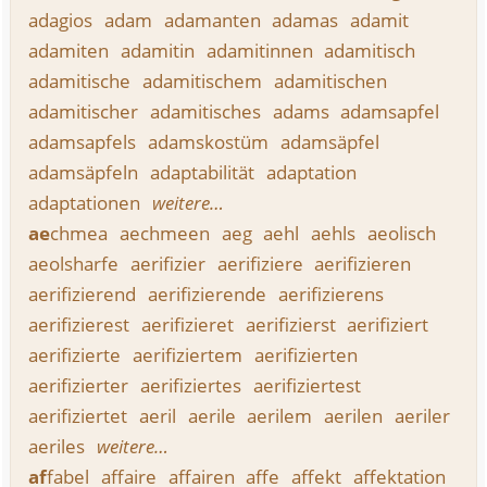
adagios
adam
adamanten
adamas
adamit
adamiten
adamitin
adamitinnen
adamitisch
adamitische
adamitischem
adamitischen
adamitischer
adamitisches
adams
adamsapfel
adamsapfels
adamskostüm
adamsäpfel
adamsäpfeln
adaptabilität
adaptation
adaptationen
weitere…
ae
chmea
aechmeen
aeg
aehl
aehls
aeolisch
aeolsharfe
aerifizier
aerifiziere
aerifizieren
aerifizierend
aerifizierende
aerifizierens
aerifizierest
aerifizieret
aerifizierst
aerifiziert
aerifizierte
aerifiziertem
aerifizierten
aerifizierter
aerifiziertes
aerifiziertest
aerifiziertet
aeril
aerile
aerilem
aerilen
aeriler
aeriles
weitere…
af
fabel
affaire
affairen
affe
affekt
affektation