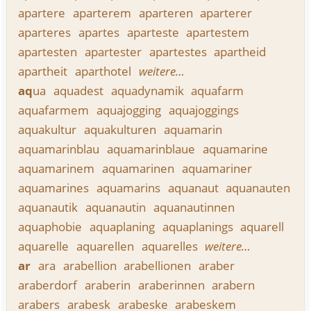
apartere
aparterem
aparteren
aparterer
aparteres
apartes
aparteste
apartestem
apartesten
apartester
apartestes
apartheid
apartheit
aparthotel
weitere…
aq
ua
aquadest
aquadynamik
aquafarm
aquafarmem
aquajogging
aquajoggings
aquakultur
aquakulturen
aquamarin
aquamarinblau
aquamarinblaue
aquamarine
aquamarinem
aquamarinen
aquamariner
aquamarines
aquamarins
aquanaut
aquanauten
aquanautik
aquanautin
aquanautinnen
aquaphobie
aquaplaning
aquaplanings
aquarell
aquarelle
aquarellen
aquarelles
weitere…
ar
ara
arabellion
arabellionen
araber
araberdorf
araberin
araberinnen
arabern
arabers
arabesk
arabeske
arabeskem