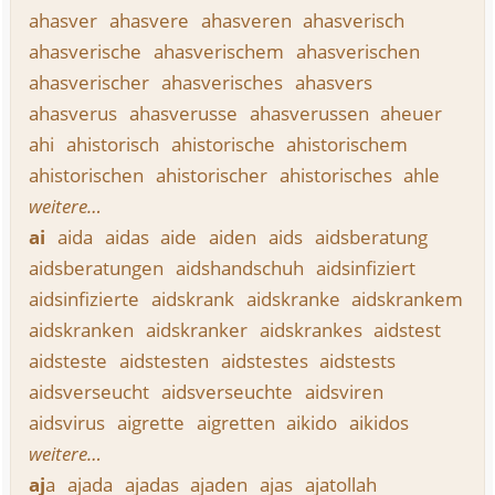
ahasver
ahasvere
ahasveren
ahasverisch
ahasverische
ahasverischem
ahasverischen
ahasverischer
ahasverisches
ahasvers
ahasverus
ahasverusse
ahasverussen
aheuer
ahi
ahistorisch
ahistorische
ahistorischem
ahistorischen
ahistorischer
ahistorisches
ahle
weitere…
ai
aida
aidas
aide
aiden
aids
aidsberatung
aidsberatungen
aidshandschuh
aidsinfiziert
aidsinfizierte
aidskrank
aidskranke
aidskrankem
aidskranken
aidskranker
aidskrankes
aidstest
aidsteste
aidstesten
aidstestes
aidstests
aidsverseucht
aidsverseuchte
aidsviren
aidsvirus
aigrette
aigretten
aikido
aikidos
weitere…
aj
a
ajada
ajadas
ajaden
ajas
ajatollah