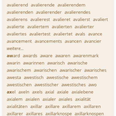
avalierend
avalierende
avalierendem
avalierenden
avalierender
avalierendes
avalierens
avalierest
avalieret
avalierst
avaliert
avalierte
avaliertem
avalierten
avalierter
avaliertes
avaliertest
avaliertet
avals
avance
avancement
avancements
avancen
avancier
weitere…
aw
ard
awards
aware
awaren
awarenmark
awarin
awarinnen
awarisch
awarische
awarischem
awarischen
awarischer
awarisches
awesta
awestisch
awestische
awestischem
awestischen
awestischer
awestisches
awo
ax
el
axeln
axels
axial
axiale
axialebene
axialem
axialen
axialer
axiales
axialität
axialitäten
axillar
axillare
axillarem
axillaren
axillarer
axillares
axillarknospe
axillarknospen