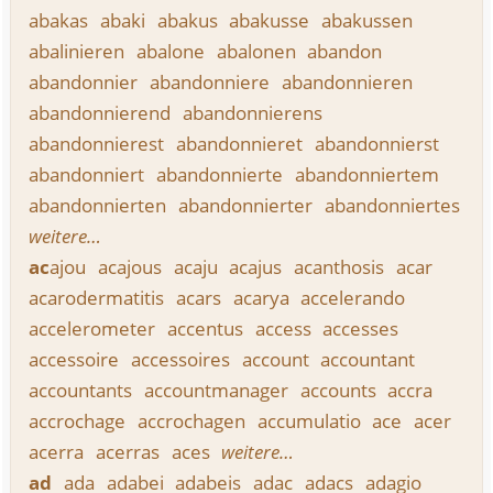
abakas
abaki
abakus
abakusse
abakussen
abalinieren
abalone
abalonen
abandon
abandonnier
abandonniere
abandonnieren
abandonnierend
abandonnierens
abandonnierest
abandonnieret
abandonnierst
abandonniert
abandonnierte
abandonniertem
abandonnierten
abandonnierter
abandonniertes
weitere…
ac
ajou
acajous
acaju
acajus
acanthosis
acar
acarodermatitis
acars
acarya
accelerando
accelerometer
accentus
access
accesses
accessoire
accessoires
account
accountant
accountants
accountmanager
accounts
accra
accrochage
accrochagen
accumulatio
ace
acer
acerra
acerras
aces
weitere…
ad
ada
adabei
adabeis
adac
adacs
adagio