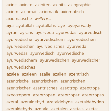
axinit
axinite
axiniten
axinits
axiographie
axiom
axiomat
axiomatik
axiomatisch
axiomatische
weitere…
ay
a
ayatollah
ayatollahs
aye
ayeyarwady
ayran
ayrans
ayurveda
ayurvedas
ayurvedisch
ayurvedische
ayurvedischem
ayurvedischen
ayurvedischer
ayurvedisches
ayurweda
ayurwedas
ayurwedisch
ayurwedische
ayurwedischem
ayurwedischen
ayurwedischer
ayurwedisches
az
alee
azaleen
azalie
azalien
azentrisch
azentrische
azentrischem
azentrischen
azentrischer
azentrisches
azeotrop
azeotrope
azeotropem
azeotropen
azeotroper
azeotropes
azetal
azetaldehyd
azetaldehyde
azetaldehyden
azetaldehyds
azetale
azetalen
azetals
azetat