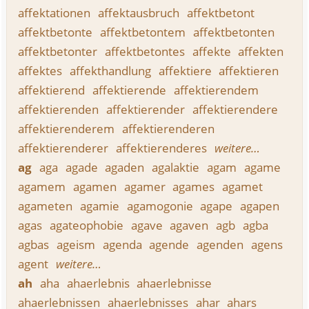
affektationen
affektausbruch
affektbetont
affektbetonte
affektbetontem
affektbetonten
affektbetonter
affektbetontes
affekte
affekten
affektes
affekthandlung
affektiere
affektieren
affektierend
affektierende
affektierendem
affektierenden
affektierender
affektierendere
affektierenderem
affektierenderen
affektierenderer
affektierenderes
weitere…
ag
aga
agade
agaden
agalaktie
agam
agame
agamem
agamen
agamer
agames
agamet
agameten
agamie
agamogonie
agape
agapen
agas
agateophobie
agave
agaven
agb
agba
agbas
ageism
agenda
agende
agenden
agens
agent
weitere…
ah
aha
ahaerlebnis
ahaerlebnisse
ahaerlebnissen
ahaerlebnisses
ahar
ahars