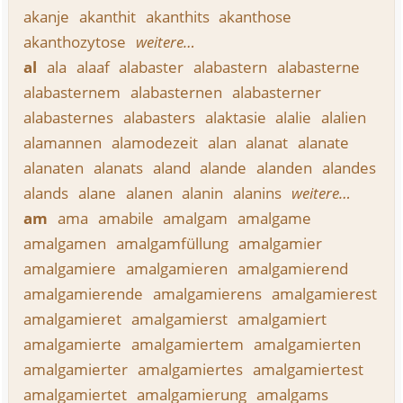
akanje
akanthit
akanthits
akanthose
akanthozytose
weitere…
al
ala
alaaf
alabaster
alabastern
alabasterne
alabasternem
alabasternen
alabasterner
alabasternes
alabasters
alaktasie
alalie
alalien
alamannen
alamodezeit
alan
alanat
alanate
alanaten
alanats
aland
alande
alanden
alandes
alands
alane
alanen
alanin
alanins
weitere…
am
ama
amabile
amalgam
amalgame
amalgamen
amalgamfüllung
amalgamier
amalgamiere
amalgamieren
amalgamierend
amalgamierende
amalgamierens
amalgamierest
amalgamieret
amalgamierst
amalgamiert
amalgamierte
amalgamiertem
amalgamierten
amalgamierter
amalgamiertes
amalgamiertest
amalgamiertet
amalgamierung
amalgams