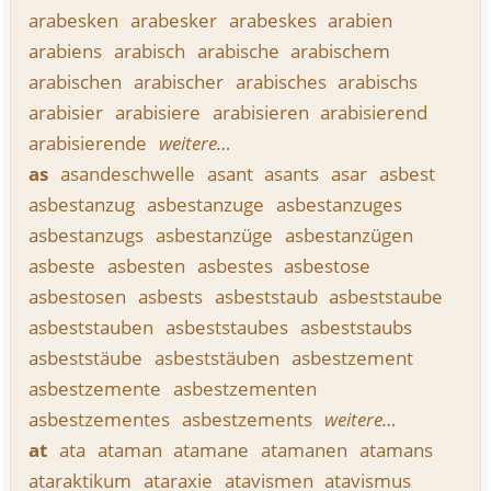
arabesken
arabesker
arabeskes
arabien
arabiens
arabisch
arabische
arabischem
arabischen
arabischer
arabisches
arabischs
arabisier
arabisiere
arabisieren
arabisierend
arabisierende
weitere…
as
asandeschwelle
asant
asants
asar
asbest
asbestanzug
asbestanzuge
asbestanzuges
asbestanzugs
asbestanzüge
asbestanzügen
asbeste
asbesten
asbestes
asbestose
asbestosen
asbests
asbeststaub
asbeststaube
asbeststauben
asbeststaubes
asbeststaubs
asbeststäube
asbeststäuben
asbestzement
asbestzemente
asbestzementen
asbestzementes
asbestzements
weitere…
at
ata
ataman
atamane
atamanen
atamans
ataraktikum
ataraxie
atavismen
atavismus