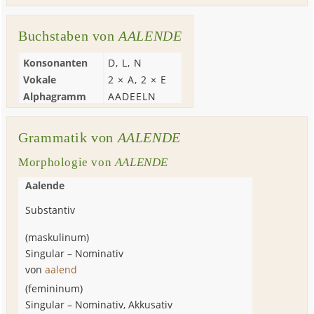
Buchstaben von
AALENDE
Konsonanten
D
,
L
,
N
Vokale
2 ×
A
, 2 ×
E
Alphagramm
AADEELN
Grammatik von
AALENDE
Morphologie von
AALENDE
Aalende
Substantiv
(
maskulinum
)
Singular
–
Nominativ
von
aalend
(
femininum
)
Singular
–
Nominativ, Akkusativ