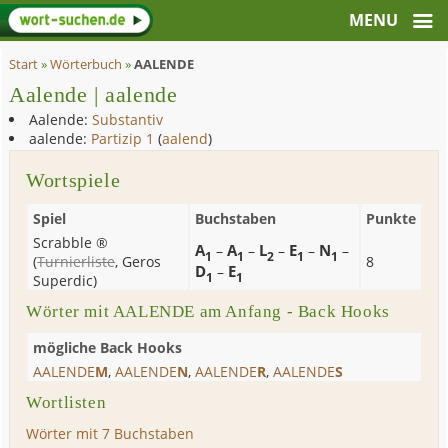
Start
»
Wörterbuch
»
AALENDE
Aalende | aalende
Aalende:
Substantiv
aalende:
Partizip 1
(
aalend
)
Wortspiele
Spiel
Buchstaben
Punkte
Scrabble ®
A
A
L
E
N
–
–
–
–
–
1
1
2
1
1
(
Turnierliste
,
Geros
8
D
E
–
1
1
Superdic
)
Wörter mit AALENDE am Anfang - Back Hooks
mögliche Back Hooks
AALENDE
M
,
AALENDE
N
,
AALENDE
R
,
AALENDE
S
Wortlisten
Wörter mit 7 Buchstaben