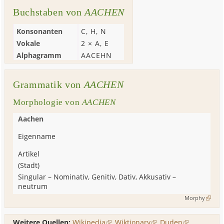
Buchstaben von
AACHEN
Konsonanten
C
,
H
,
N
Vokale
2 ×
A
,
E
Alphagramm
AACEHN
Grammatik von
AACHEN
Morphologie von
AACHEN
Aachen
Eigenname
Artikel
(
Stadt
)
Singular
–
Nominativ, Genitiv, Dativ, Akkusativ
–
neutrum
Morphy
Weitere Quellen:
Wikipedia
,
Wiktionary
,
Duden