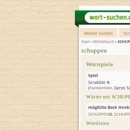
Wörter suchen
Sc
Start
»
Wörterbuch
»
SCHU
schuppen
Wortspiele
Spiel
Scrabble ®
(
Turnierliste
,
Geros S
Wörter mit SCHUPP
mögliche Back Hook
SCHUPPEN
D
,
SCHUPP
Wortlisten