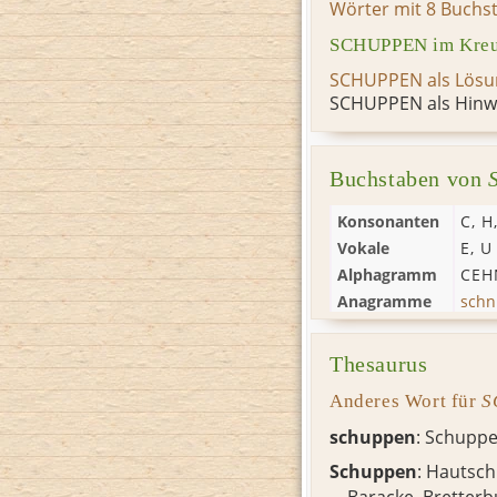
Wörter mit 8 Buchs
SCHUPPEN im Kreu
SCHUPPEN als Lösu
SCHUPPEN als Hinwe
Buchstaben von
Konsonanten
C
,
H
Vokale
E
,
U
Alphagramm
CEH
Anagramme
sch
Thesaurus
Anderes Wort für
S
schuppen
: Schupp
Schuppen
:
Hautsc
Baracke
,
Bretter