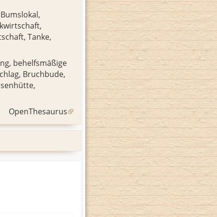
,
Bumslokal
,
kwirtschaft
,
tschaft
,
Tanke
,
ung, behelfsmäßige
chlag
,
Bruchbude
,
ssenhütte
,
OpenThesaurus