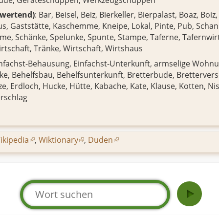
bwertend)
:
Bar
,
Beisel
,
Beiz
,
Bierkeller
,
Bierpalast
,
Boaz
,
Boiz
us
,
Gaststätte
,
Kaschemme
,
Kneipe
,
Lokal
,
Pinte
,
Pub
,
Schan
mme
,
Schänke
,
Spelunke
,
Spunte
,
Stampe
,
Taferne
,
Tafernwir
rtschaft
,
Tränke
,
Wirtschaft
,
Wirtshaus
infachst-Behausung, Einfachst-Unterkunft, armselige Wohn
ke
,
Behelfsbau
,
Behelfsunterkunft
,
Bretterbude
,
Brettervers
ze
,
Erdloch
,
Hucke
,
Hütte
,
Kabache
,
Kate
,
Klause
,
Kotten
,
Ni
rschlag
ikipedia
,
Wiktionary
,
Duden