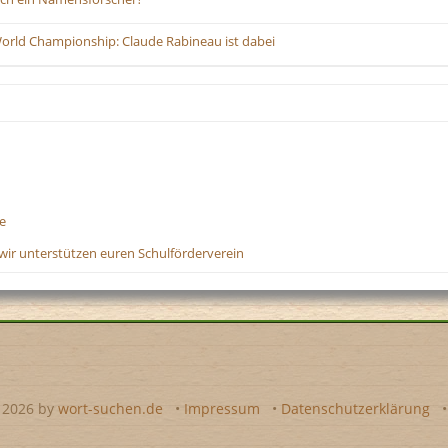
World Championship: Claude Rabineau ist dabei
e
wir unterstützen euren Schulförderverein
- 2026 by
wort-suchen.de
•
Impressum
•
Datenschutzerklärung