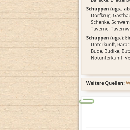
Schuppen (ugs., a
Dorfkrug
,
Gastha
Schenke
,
Schwe
Taverne
,
Tavernwi
Schuppen (ugs.)
: E
Unterkunft,
Barac
Bude
,
Budike
,
But
Notunterkunft
,
Ve
Weitere Quellen:
W