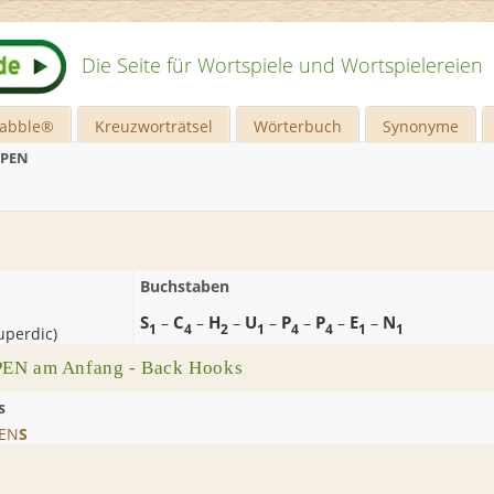
Die Seite für Wortspiele und Wortspielereien
rabble®
Kreuzworträtsel
Wörterbuch
Synonyme
PPEN
Buchstaben
S
C
H
U
P
P
E
N
–
–
–
–
–
–
–
1
4
2
1
4
4
1
1
uperdic
)
EN am Anfang - Back Hooks
s
EN
S