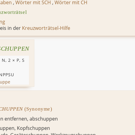
taben
,
Wörter mit SCH
,
Wörter mit CH
zworträtsel
ng
is in der
Kreuzworträtsel-Hilfe
SCHUPPEN
,
N
, 2 ×
P
,
S
NPPSU
nuppe
CHUPPEN
(Synonyme)
en entfernen,
abschuppen
huppen
,
Kopfschuppen
bude
,
Geräteschuppen
,
Werkzeugschuppen