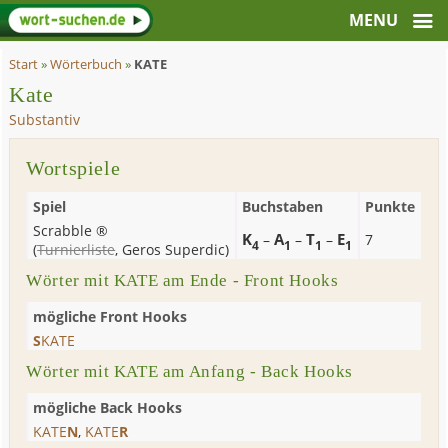
Start
»
Wörterbuch
»
KATE
Kate
Substantiv
Wortspiele
Spiel
Buchstaben
Punkte
Scrabble ®
K
A
T
E
–
–
–
7
4
1
1
1
(
Turnierliste
,
Geros Superdic
)
Wörter mit KATE am Ende - Front Hooks
mögliche Front Hooks
S
KATE
Wörter mit KATE am Anfang - Back Hooks
mögliche Back Hooks
KATE
N
,
KATE
R