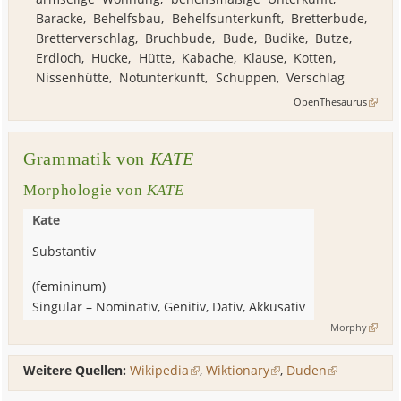
Baracke
,
Behelfsbau
,
Behelfsunterkunft
,
Bretterbude
,
Bretterverschlag
,
Bruchbude
,
Bude
,
Budike
,
Butze
,
Erdloch
,
Hucke
,
Hütte
,
Kabache
,
Klause
,
Kotten
,
Nissenhütte
,
Notunterkunft
,
Schuppen
,
Verschlag
OpenThesaurus
Grammatik von
KATE
Morphologie von
KATE
Kate
Substantiv
(
femininum
)
Singular
–
Nominativ, Genitiv, Dativ, Akkusativ
Morphy
Weitere Quellen:
Wikipedia
,
Wiktionary
,
Duden