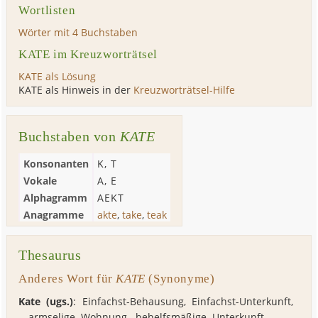
Wortlisten
Wörter mit 4 Buchstaben
KATE im Kreuzworträtsel
KATE als Lösung
KATE als Hinweis in der
Kreuzworträtsel-Hilfe
Buchstaben von
KATE
Konsonanten
K
,
T
Vokale
A
,
E
Alphagramm
AEKT
Anagramme
akte
,
take
,
teak
Thesaurus
Anderes Wort für
KATE
(Synonyme)
Kate (ugs.)
: Einfachst-Behausung, Einfachst-Unterkunft,
armselige Wohnung, behelfsmäßige Unterkunft,