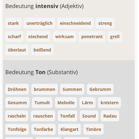
Bedeutung
intensiv
(Adjektiv)
stark
unerträglich
einschneidend
streng
scharf
stechend
wirksam
penetrant
grell
überlaut
beißend
Bedeutung
Ton
(Substantiv)
Dröhnen
brummen
Summen
Gebrumm
Gesumm
Tumult
Melodie
Lärm
knistern
rascheln
rauschen
Tonfall
Sound
Radau
Tonfolge
Tonfarbe
Klangart
Timbre