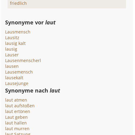
friedlich
Synonyme vor
laut
Lausmensch
Lausitz
lausig kalt
lausig
Lauser
Lausenmenscherl
lausen
Lausemensch
lausekalt
Lausejunge
Synonyme nach
laut
laut atmen
laut aufstoßen
laut ertönen
Laut geben
laut hallen
laut murren
laut Satzung