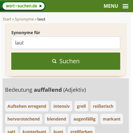
Start
»
Synonyme
»
laut
Synonyme für
Suchen
Bedeutung
auffallend
(Adjektiv)
Aufsehen erregend
intensiv
grell
reißerisch
hervorstechend
blendend
augenfällig
markant
satt
kunterbunt
bunt
grellfarben