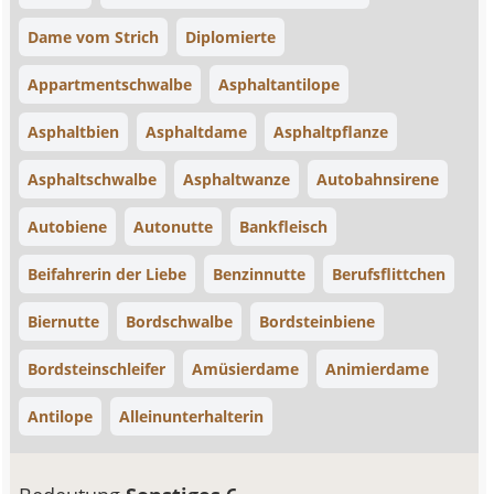
Dame vom Strich
Diplomierte
Appartmentschwalbe
Asphaltantilope
Asphaltbien
Asphaltdame
Asphaltpflanze
Asphaltschwalbe
Asphaltwanze
Autobahnsirene
Autobiene
Autonutte
Bankfleisch
Beifahrerin der Liebe
Benzinnutte
Berufsflittchen
Biernutte
Bordschwalbe
Bordsteinbiene
Bordsteinschleifer
Amüsierdame
Animierdame
Antilope
Alleinunterhalterin