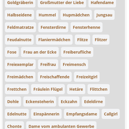
Goldgräberin
Großmutter der Liebe
Hafendame
Halbseidene
Hummel
Hupmädchen
Jungsau
Feldmatratze
Fensterdirne
Fensterhenne
Feudalnutte
Flaniermädchen
Flitze
Flitzer
Fose
Frau an der Ecke
Freiberufliche
Freiexemplar
Freifrau
Freimensch
Freimädchen
Freischaffende
Freizeitgirl
Frettchen
Fräulein Flügel
Hetäre
Flittchen
Dohle
Eckensteherin
Eckzahn
Edeldirne
Edelnutte
Einspännerin
Empfangsdame
Callgirl
Chonte
Dame vom ambulanten Gewerbe