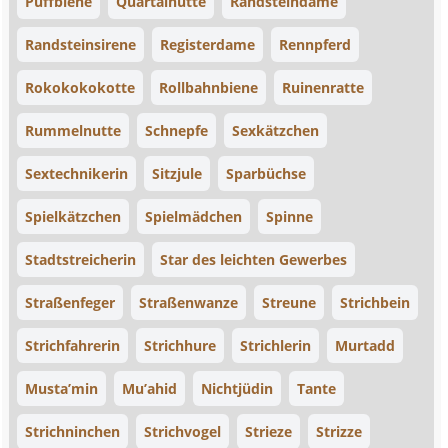
Puffbiene
Quartalnutte
Randsteindame
Randsteinsirene
Registerdame
Rennpferd
Rokokokokotte
Rollbahnbiene
Ruinenratte
Rummelnutte
Schnepfe
Sexkätzchen
Sextechnikerin
Sitzjule
Sparbüchse
Spielkätzchen
Spielmädchen
Spinne
Stadtstreicherin
Star des leichten Gewerbes
Straßenfeger
Straßenwanze
Streune
Strichbein
Strichfahrerin
Strichhure
Strichlerin
Murtadd
Musta’min
Mu’ahid
Nichtjüdin
Tante
Strichninchen
Strichvogel
Strieze
Strizze