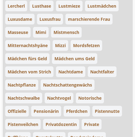
Lercherl
Lusthase
Lustmieze
Lustmädchen
Luxusdame
Luxusfrau
marschierende Frau
Masseuse
Mimi
Mistmensch
Mitternachtshyäne
Mizzi
Mordsfetzen
Mädchen fürs Geld
Mädchen ums Geld
Mädchen vom Strich
Nachtdame
Nachtfalter
Nachtpflanze
Nachtschattengewächs
Nachtschwalbe
Nachtvogel
Notorische
Offizielle
Pensionärin
Pferdchen
Pistennutte
Pistenveilchen
Privatdozentin
Private