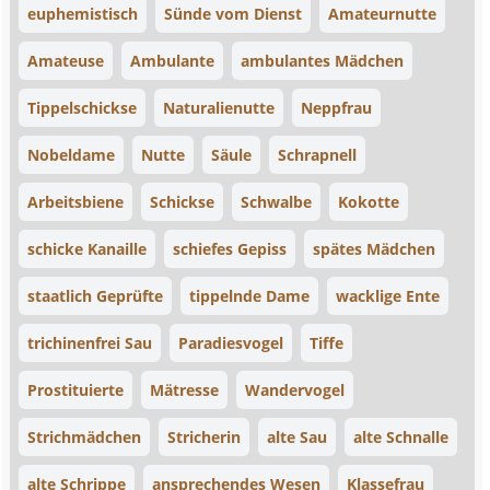
euphemistisch
Sünde vom Dienst
Amateurnutte
Amateuse
Ambulante
ambulantes Mädchen
Tippelschickse
Naturalienutte
Neppfrau
Nobeldame
Nutte
Säule
Schrapnell
Arbeitsbiene
Schickse
Schwalbe
Kokotte
schicke Kanaille
schiefes Gepiss
spätes Mädchen
staatlich Geprüfte
tippelnde Dame
wacklige Ente
trichinenfrei Sau
Paradiesvogel
Tiffe
Prostituierte
Mätresse
Wandervogel
Strichmädchen
Stricherin
alte Sau
alte Schnalle
alte Schrippe
ansprechendes Wesen
Klassefrau