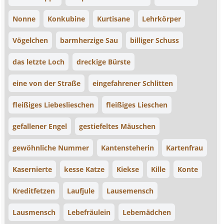
Nonne
Konkubine
Kurtisane
Lehrkörper
Vögelchen
barmherzige Sau
billiger Schuss
das letzte Loch
dreckige Bürste
eine von der Straße
eingefahrener Schlitten
fleißiges Liebeslieschen
fleißiges Lieschen
gefallener Engel
gestiefeltes Mäuschen
gewöhnliche Nummer
Kantensteherin
Kartenfrau
Kasernierte
kesse Katze
Kiekse
Kille
Konte
Kreditfetzen
Laufjule
Lausemensch
Lausmensch
Lebefräulein
Lebemädchen