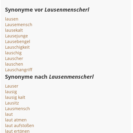
Synonyme vor
Lausenmenscherl
lausen
Lausemensch
lausekalt
Lausejunge
Lausebengel
Lauschigkeit
lauschig
Lauscher
lauschen
Lauschangriff
Synonyme nach
Lausenmenscherl
Lauser
lausig
lausig kalt
Lausitz
Lausmensch
laut
laut atmen
laut aufstoßen
laut ertönen