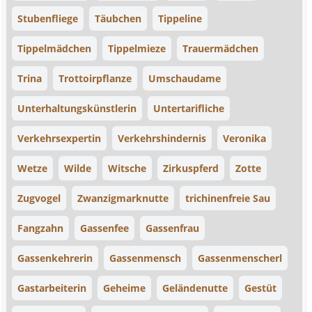
Stubenfliege
Täubchen
Tippeline
Tippelmädchen
Tippelmieze
Trauermädchen
Trina
Trottoirpflanze
Umschaudame
Unterhaltungskünstlerin
Untertarifliche
Verkehrsexpertin
Verkehrshindernis
Veronika
Wetze
Wilde
Witsche
Zirkuspferd
Zotte
Zugvogel
Zwanzigmarknutte
trichinenfreie Sau
Fangzahn
Gassenfee
Gassenfrau
Gassenkehrerin
Gassenmensch
Gassenmenscherl
Gastarbeiterin
Geheime
Geländenutte
Gestüt