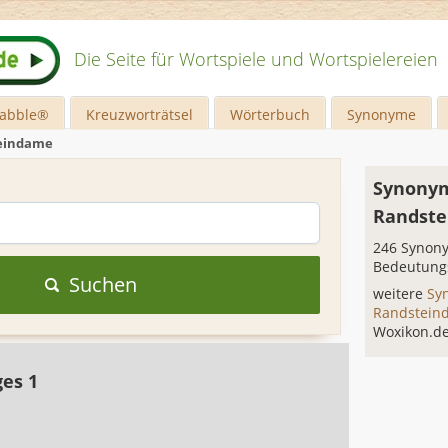
Die Seite für Wortspiele und Wortspielereien
rabble®
Kreuzworträtsel
Wörterbuch
Synonyme
eindame
Synonym
Randst
246 Synony
Bedeutung
Suchen
weitere
Sy
Randstei
Woxikon.d
ges 1