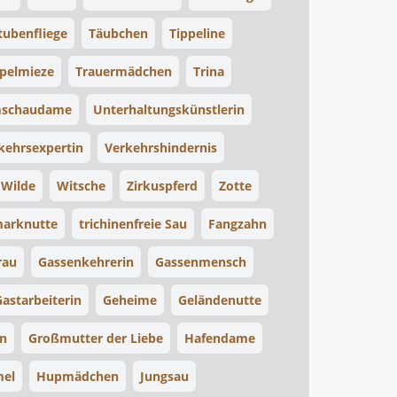
tubenfliege
Täubchen
Tippeline
ppelmieze
Trauermädchen
Trina
schaudame
Unterhaltungskünstlerin
kehrsexpertin
Verkehrshindernis
Wilde
Witsche
Zirkuspferd
Zotte
arknutte
trichinenfreie Sau
Fangzahn
rau
Gassenkehrerin
Gassenmensch
Gastarbeiterin
Geheime
Geländenutte
in
Großmutter der Liebe
Hafendame
el
Hupmädchen
Jungsau