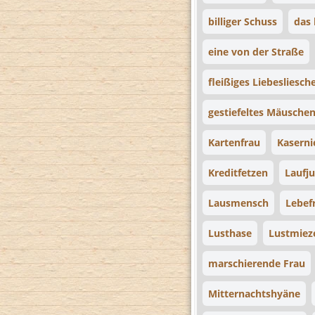
billiger Schuss
das 
eine von der Straße
fleißiges Liebesliesch
gestiefeltes Mäusche
Kartenfrau
Kaserni
Kreditfetzen
Laufju
Lausmensch
Lebef
Lusthase
Lustmiez
marschierende Frau
Mitternachtshyäne