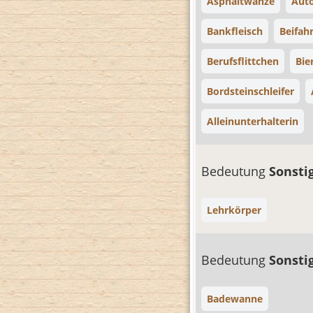
Asphaltwanze
Aut
Bankfleisch
Beifahr
Berufsflittchen
Bie
Bordsteinschleifer
Alleinunterhalterin
Bedeutung
Sonsti
Lehrkörper
Bedeutung
Sonsti
Badewanne