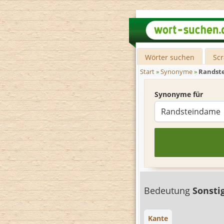
Wörter suchen
Sc
Start
»
Synonyme
»
Randst
Synonyme für
Bedeutung
Sonsti
Kante