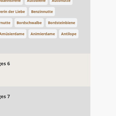
obahnsirene
Autobiene
Autonutte
erin der Liebe
Benzinnutte
rnutte
Bordschwalbe
Bordsteinbiene
Amüsierdame
Animierdame
Antilope
ges 6
ges 7