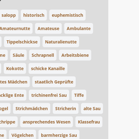
salopp
historisch
euphemistisch
Amateurnutte
Amateuse
Ambulante
Tippelschickse
Naturalienutte
me
Säule
Schrapnell
Arbeitsbiene
Kokotte
schicke Kanaille
tes Mädchen
staatlich Geprüfte
cklige Ente
trichinenfrei Sau
Tiffe
ogel
Strichmädchen
Stricherin
alte Sau
Schrippe
ansprechendes Wesen
Klassefrau
ne
Vögelchen
barmherzige Sau