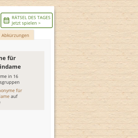
RÄTSEL DES TAGES
Jetzt spielen >
Abkürzungen
e für
eindame
me in 16
sgruppen
nonyme für
ndame
auf
e