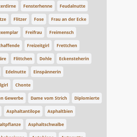
terdirne
Fensterhenne
Feudalnutte
itze
Flitzer
Fose
Frau an der Ecke
exemplar
Freifrau
Freimensch
chaffende
Freizeitgirl
Frettchen
äre
Flittchen
Dohle
Eckensteherin
Edelnutte
Einspännerin
lgirl
Chonte
n Gewerbe
Dame vom Strich
Diplomierte
Asphaltantilope
Asphaltbien
altpflanze
Asphaltschwalbe