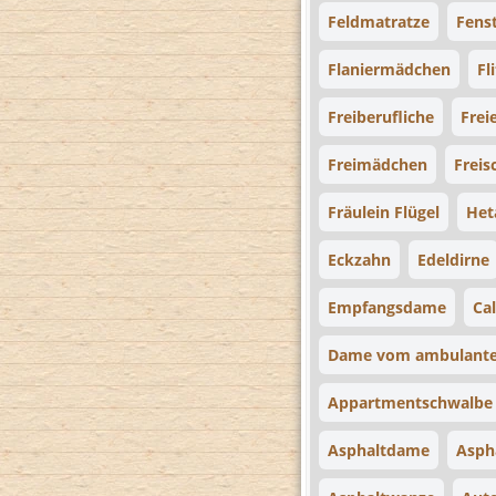
Feldmatratze
Fens
Flaniermädchen
Fl
Freiberufliche
Frei
Freimädchen
Freis
Fräulein Flügel
Het
Eckzahn
Edeldirne
Empfangsdame
Cal
Dame vom ambulante
Appartmentschwalbe
Asphaltdame
Asph