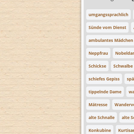
umgangssprachlich
Sünde vom Dienst
ambulantes Mädchen
Neppfrau
Nobelda
Schickse
Schwalbe
schiefes Gepiss
spä
tippelnde Dame
wa
Mätresse
Wanderv
alte Schnalle
alte 
Konkubine
Kurtisa