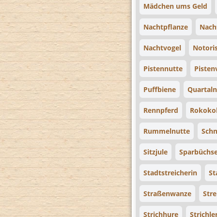
Mädchen ums Geld
Nachtpflanze
Nach
Nachtvogel
Notori
Pistennutte
Pisten
Puffbiene
Quartaln
Rennpferd
Rokoko
Rummelnutte
Schn
Sitzjule
Sparbüchs
Stadtstreicherin
St
Straßenwanze
Str
Strichhure
Strichle