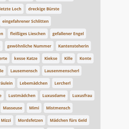
letzte Loch
dreckige Bürste
eingefahrener Schlitten
en
fleißiges Lieschen
gefallener Engel
n
gewöhnliche Nummer
Kantensteherin
erte
kesse Katze
Kiekse
Kille
Konte
le
Lausemensch
Lausenmenscherl
räulein
Lebemädchen
Lercherl
e
Lustmädchen
Luxusdame
Luxusfrau
Masseuse
Mimi
Mistmensch
Mizzi
Mordsfetzen
Mädchen fürs Geld