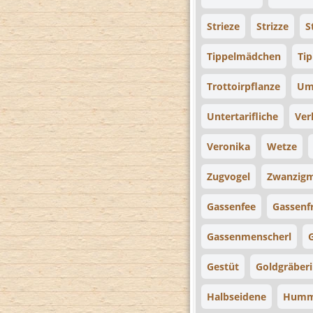
Strieze
Strizze
S
Tippelmädchen
Ti
Trottoirpflanze
Um
Untertarifliche
Ver
Veronika
Wetze
Zugvogel
Zwanzigm
Gassenfee
Gassenf
Gassenmenscherl
Gestüt
Goldgräber
Halbseidene
Humm