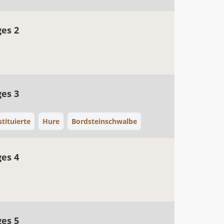
ges 2
ges 3
stituierte
Hure
Bordsteinschwalbe
ges 4
ges 5