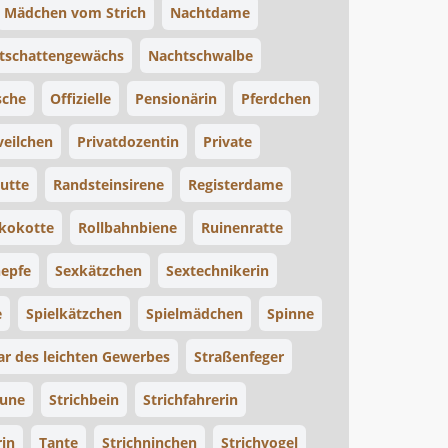
Mädchen vom Strich
Nachtdame
tschattengewächs
Nachtschwalbe
sche
Offizielle
Pensionärin
Pferdchen
veilchen
Privatdozentin
Private
utte
Randsteinsirene
Registerdame
kokotte
Rollbahnbiene
Ruinenratte
epfe
Sexkätzchen
Sextechnikerin
e
Spielkätzchen
Spielmädchen
Spinne
ar des leichten Gewerbes
Straßenfeger
eune
Strichbein
Strichfahrerin
rin
Tante
Strichninchen
Strichvogel