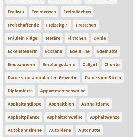
Freifrau
Freimensch
Freimädchen
Freischaffende
Freizeitgirl
Frettchen
Fräulein Flügel
Hetäre
Flittchen
Dohle
Eckensteherin
Eckzahn
Edeldirne
Edelnutte
Einspännerin
Empfangsdame
Callgirl
Chonte
Dame vom ambulanten Gewerbe
Dame vom Strich
Diplomierte
Appartmentschwalbe
Asphaltantilope
Asphaltbien
Asphaltdame
Asphaltpflanze
Asphaltschwalbe
Asphaltwanze
Autobahnsirene
Autobiene
Autonutte