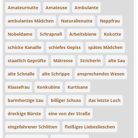
Amateurnutte
Amateuse
Ambulante
ambulantes Mädchen
Naturalienutte
Neppfrau
Nobeldame
Schrapnell
Arbeitsbiene
Kokotte
schicke Kanaille
schiefes Gepiss
spätes Mädchen
staatlich Geprüfte
Mätresse
Stricherin
alte Sau
alte Schnalle
alte Schrippe
ansprechendes Wesen
Klassefrau
Konkubine
Kurtisane
barmherzige Sau
billiger Schuss
das letzte Loch
dreckige Bürste
eine von der Straße
eingefahrener Schlitten
fleißiges Liebeslieschen