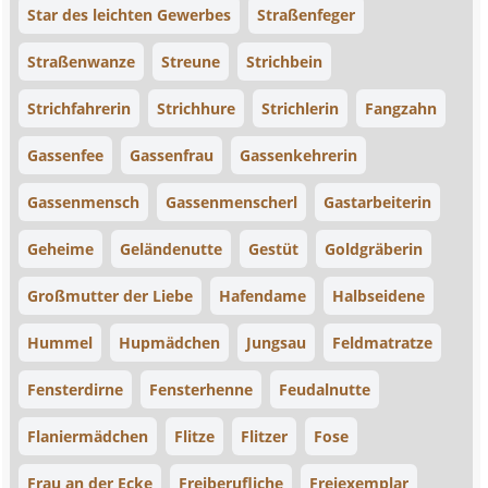
Star des leichten Gewerbes
Straßenfeger
Straßenwanze
Streune
Strichbein
Strichfahrerin
Strichhure
Strichlerin
Fangzahn
Gassenfee
Gassenfrau
Gassenkehrerin
Gassenmensch
Gassenmenscherl
Gastarbeiterin
Geheime
Geländenutte
Gestüt
Goldgräberin
Großmutter der Liebe
Hafendame
Halbseidene
Hummel
Hupmädchen
Jungsau
Feldmatratze
Fensterdirne
Fensterhenne
Feudalnutte
Flaniermädchen
Flitze
Flitzer
Fose
Frau an der Ecke
Freiberufliche
Freiexemplar