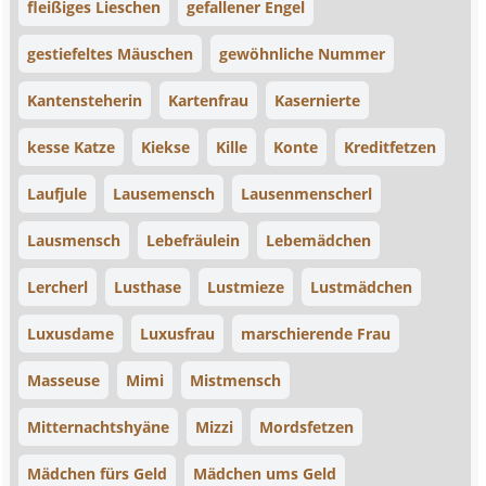
fleißiges Lieschen
gefallener Engel
gestiefeltes Mäuschen
gewöhnliche Nummer
Kantensteherin
Kartenfrau
Kasernierte
kesse Katze
Kiekse
Kille
Konte
Kreditfetzen
Laufjule
Lausemensch
Lausenmenscherl
Lausmensch
Lebefräulein
Lebemädchen
Lercherl
Lusthase
Lustmieze
Lustmädchen
Luxusdame
Luxusfrau
marschierende Frau
Masseuse
Mimi
Mistmensch
Mitternachtshyäne
Mizzi
Mordsfetzen
Mädchen fürs Geld
Mädchen ums Geld