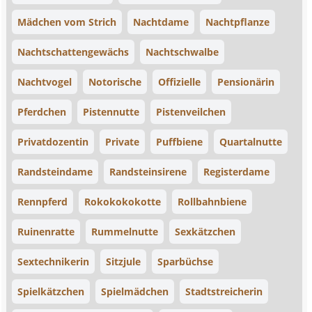
Mädchen vom Strich
Nachtdame
Nachtpflanze
Nachtschattengewächs
Nachtschwalbe
Nachtvogel
Notorische
Offizielle
Pensionärin
Pferdchen
Pistennutte
Pistenveilchen
Privatdozentin
Private
Puffbiene
Quartalnutte
Randsteindame
Randsteinsirene
Registerdame
Rennpferd
Rokokokokotte
Rollbahnbiene
Ruinenratte
Rummelnutte
Sexkätzchen
Sextechnikerin
Sitzjule
Sparbüchse
Spielkätzchen
Spielmädchen
Stadtstreicherin