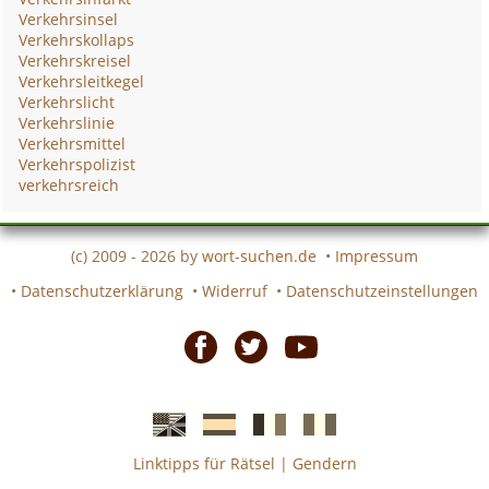
Verkehrsinsel
Verkehrskollaps
Verkehrskreisel
Verkehrsleitkegel
Verkehrslicht
Verkehrslinie
Verkehrsmittel
Verkehrspolizist
verkehrsreich
(c) 2009 - 2026 by
wort-suchen.de
•
Impressum
•
Datenschutzerklärung
•
Widerruf
•
Datenschutzeinstellungen
Facebook
Twitter
Youtube
Linktipps für Rätsel
|
Gendern
Englische
Spanische
französiche
italienische