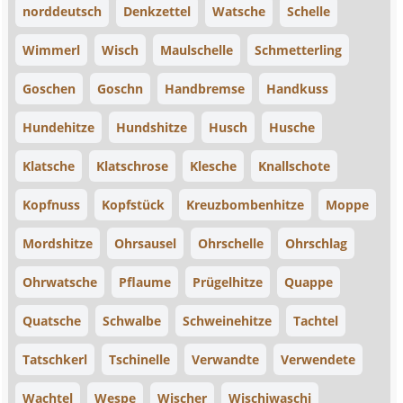
norddeutsch
Denkzettel
Watsche
Schelle
Wimmerl
Wisch
Maulschelle
Schmetterling
Goschen
Goschn
Handbremse
Handkuss
Hundehitze
Hundshitze
Husch
Husche
Klatsche
Klatschrose
Klesche
Knallschote
Kopfnuss
Kopfstück
Kreuzbombenhitze
Moppe
Mordshitze
Ohrsausel
Ohrschelle
Ohrschlag
Ohrwatsche
Pflaume
Prügelhitze
Quappe
Quatsche
Schwalbe
Schweinehitze
Tachtel
Tatschkerl
Tschinelle
Verwandte
Verwendete
Wachtel
Wespe
Wischer
Wischiwaschi