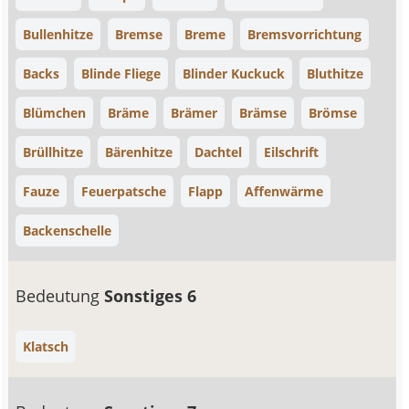
Bullenhitze
Bremse
Breme
Bremsvorrichtung
Backs
Blinde Fliege
Blinder Kuckuck
Bluthitze
Blümchen
Bräme
Brämer
Brämse
Brömse
Brüllhitze
Bärenhitze
Dachtel
Eilschrift
Fauze
Feuerpatsche
Flapp
Affenwärme
Backenschelle
Bedeutung
Sonstiges 6
Klatsch