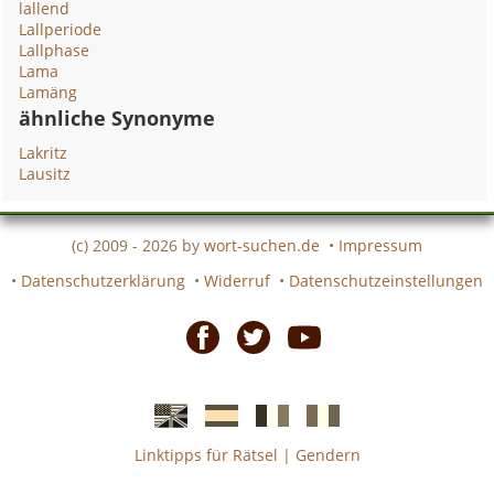
lallend
Lallperiode
Lallphase
Lama
Lamäng
ähnliche Synonyme
Lakritz
Lausitz
(c) 2009 - 2026 by
wort-suchen.de
•
Impressum
•
Datenschutzerklärung
•
Widerruf
•
Datenschutzeinstellungen
Facebook
Twitter
Youtube
Linktipps für Rätsel
|
Gendern
Englische
Spanische
französiche
italienische