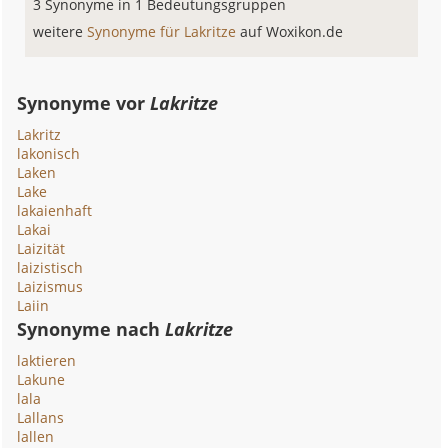
3 Synonyme in 1 Bedeutungsgruppen
weitere
Synonyme für Lakritze
auf Woxikon.de
Synonyme vor
Lakritze
Lakritz
lakonisch
Laken
Lake
lakaienhaft
Lakai
Laizität
laizistisch
Laizismus
Laiin
Synonyme nach
Lakritze
laktieren
Lakune
lala
Lallans
lallen