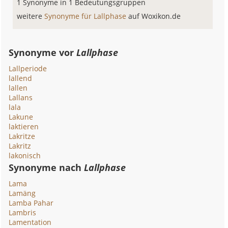
1 Synonyme in 1 Bedeutungsgruppen
weitere
Synonyme für Lallphase
auf Woxikon.de
Synonyme vor
Lallphase
Lallperiode
lallend
lallen
Lallans
lala
Lakune
laktieren
Lakritze
Lakritz
lakonisch
Synonyme nach
Lallphase
Lama
Lamäng
Lamba Pahar
Lambris
Lamentation