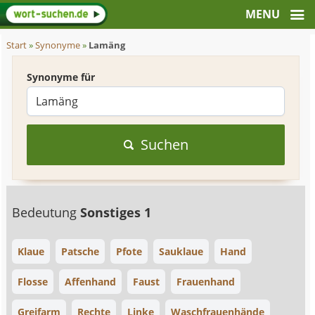
Start
»
Synonyme
»
Lamäng
Synonyme für
Suchen
Bedeutung
Sonstiges 1
Klaue
Patsche
Pfote
Sauklaue
Hand
Flosse
Affenhand
Faust
Frauenhand
Greifarm
Rechte
Linke
Waschfrauenhände