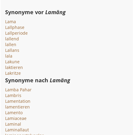
Synonyme vor
Lamäng
Lama
Lallphase
Lallperiode
lallend
lallen
Lallans
lala
Lakune
laktieren
Lakritze
Synonyme nach
Lamäng
Lamba Pahar
Lambris
Lamentation
lamentieren
Lamento
Lamiaceae
Laminal
Laminallaut