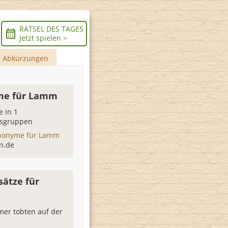
RÄTSEL DES TAGES
Jetzt spielen >
Abkürzungen
me für Lamm
 in 1
sgruppen
nonyme für Lamm
n.de
sätze für
er tobten auf der