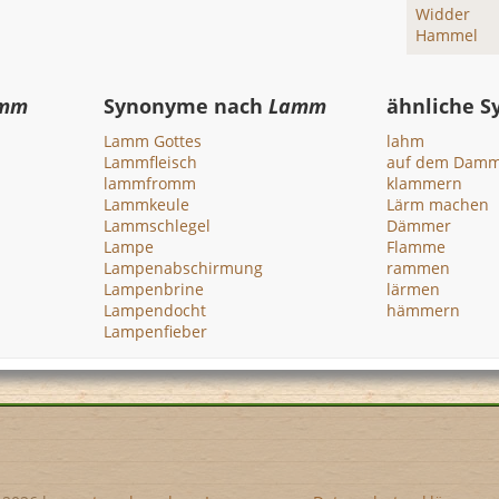
Widder
Hammel
mm
Synonyme nach
Lamm
ähnliche 
Lamm Gottes
lahm
Lammfleisch
auf dem Dam
lammfromm
klammern
Lammkeule
Lärm machen
Lammschlegel
Dämmer
Lampe
Flamme
Lampenabschirmung
rammen
Lampenbrine
lärmen
Lampendocht
hämmern
Lampenfieber