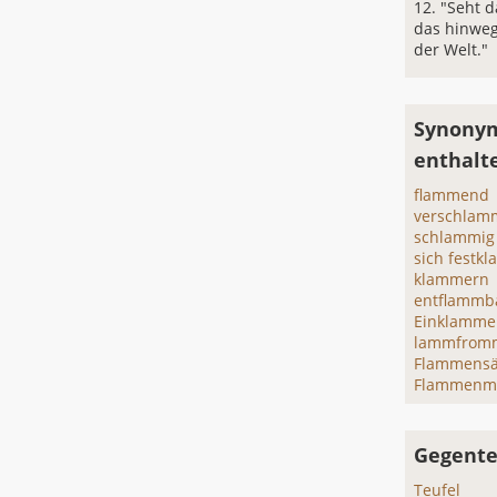
"Seht d
das hinwe
der Welt."
Synony
enthalt
flammend
verschlam
schlammig
sich festk
klammern
entflammb
Einklamme
lammfrom
Flammensä
Flammenm
Gegente
Teufel