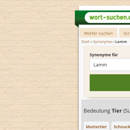
Wörter suchen
Sc
Start
»
Synonyme
»
Lamm
Synonyme für
Bedeutung
Tier
(S
Muttertier
Schnuc