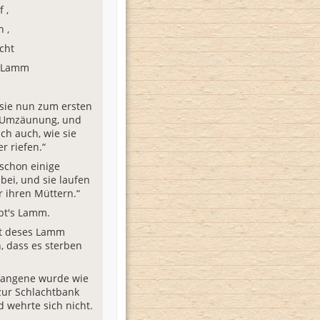
 ,
h ,
cht
 Lamm
 sie nun zum ersten
r Umzäunung, und
ich auch, wie sie
r riefen.“
 schon einige
ei, und sie laufen
r ihren Müttern.“
bt's Lamm.
t deses Lamm
, dass es sterben
fangene wurde wie
ur Schlachtbank
d wehrte sich nicht.