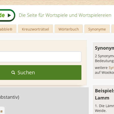
Die Seite für Wortspiele und Wortspielereien
rabble®
Kreuzworträtsel
Wörterbuch
Synonyme
Synony
2 Synonyme
Bedeutung
weitere
Sy
Suchen
auf Woxiko
Beispiel
ubstantiv)
Lamm
Die Lämm
Weide.
ke