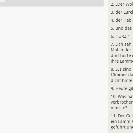
„Der Wolf
der Lurc
der Habi
und das
HURZ!“
„Ich sah
Mal in de
dort hörte 
ihre Lämme
„Es sind
Lämmer dab
dicht hinte
Heute gi
Was ha
verbrochen
musste?
Der Ge
ein Lamm z
geführt un