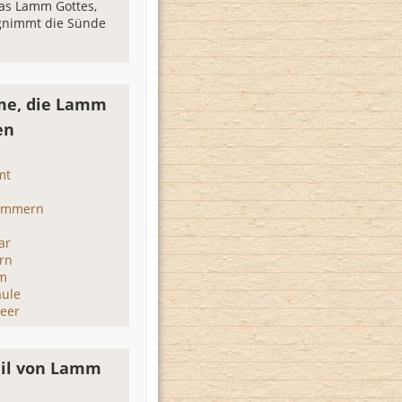
as Lamm Gottes,
gnimmt die Sünde
me, die Lamm
en
mt
lammern
ar
rn
m
ule
eer
il von Lamm