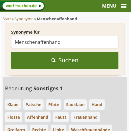
Start
»
Synonyme
»
Menschenaffenhand
Synonyme für
Suchen
Bedeutung
Sonstiges 1
Klaue
Patsche
Pfote
Sauklaue
Hand
Flosse
Affenhand
Faust
Frauenhand
Greifarm
Rechte
Linke
Waschfrauenhände