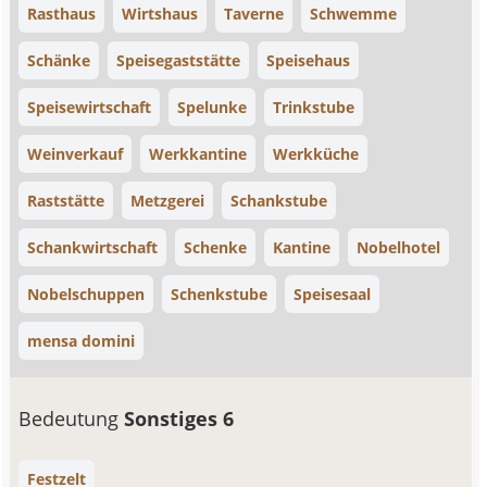
Rasthaus
Wirtshaus
Taverne
Schwemme
Schänke
Speisegaststätte
Speisehaus
Speisewirtschaft
Spelunke
Trinkstube
Weinverkauf
Werkkantine
Werkküche
Raststätte
Metzgerei
Schankstube
Schankwirtschaft
Schenke
Kantine
Nobelhotel
Nobelschuppen
Schenkstube
Speisesaal
mensa domini
Bedeutung
Sonstiges 6
Festzelt