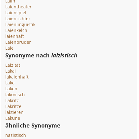
Laiin
Laientheater
Laienspiel
Laienrichter
Laienlinguistik
Laienkelch
laienhaft
Laienbruder
Laie
Synonyme nach
laizistisch
Laizität
Lakai
lakaienhaft
Lake
Laken
lakonisch
Lakritz
Lakritze
laktieren
Lakune
ähnliche Synonyme
nazistisch