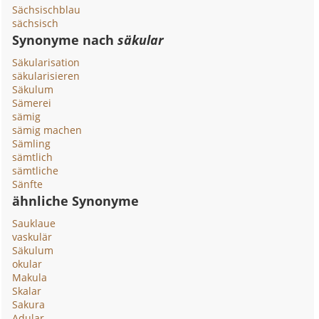
Sächsischblau
sächsisch
Synonyme nach
säkular
Säkularisation
säkularisieren
Säkulum
Sämerei
sämig
sämig machen
Sämling
sämtlich
sämtliche
Sänfte
ähnliche Synonyme
Sauklaue
vaskulär
Säkulum
okular
Makula
Skalar
Sakura
Adular