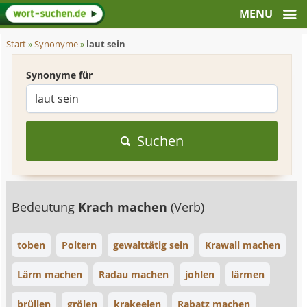
Start
»
Synonyme
»
laut sein
Synonyme für
Suchen
Bedeutung
Krach machen
(Verb)
toben
Poltern
gewalttätig sein
Krawall machen
Lärm machen
Radau machen
johlen
lärmen
brüllen
grölen
krakeelen
Rabatz machen