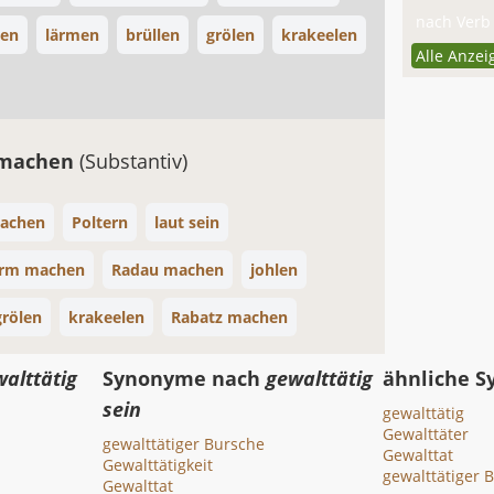
nach Verb 
len
lärmen
brüllen
grölen
krakeelen
Alle Anzei
 machen
(Substantiv)
machen
Poltern
laut sein
rm machen
Radau machen
johlen
grölen
krakeelen
Rabatz machen
alttätig
Synonyme nach
gewalttätig
ähnliche 
sein
gewalttätig
Gewalttäter
gewalttätiger Bursche
Gewalttat
Gewalttätigkeit
gewalttätiger 
Gewalttat