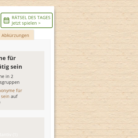
RÄTSEL DES TAGES
Jetzt spielen >
Abkürzungen
e für
tig sein
e in 2
sgruppen
nonyme für
g sein
auf
e
antiv (1)