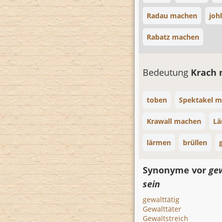
Radau machen
joh
Rabatz machen
Bedeutung
Krach
toben
Spektakel 
Krawall machen
Lä
lärmen
brüllen
Synonyme vor
gew
sein
gewalttätig
Gewalttäter
Gewaltstreich