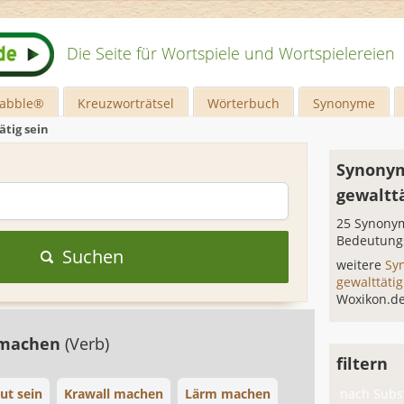
Die Seite für Wortspiele und Wortspielereien
rabble®
Kreuzworträtsel
Wörterbuch
Synonyme
ätig sein
Synonym
gewalttä
25 Synonym
Bedeutung
Suchen
weitere
Sy
gewalttäti
Woxikon.d
 machen
(Verb)
filtern
aut sein
Krawall machen
Lärm machen
nach Subst