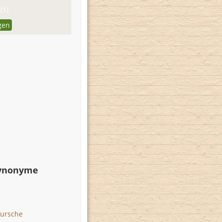
(1)
gen
Synonyme
Bursche