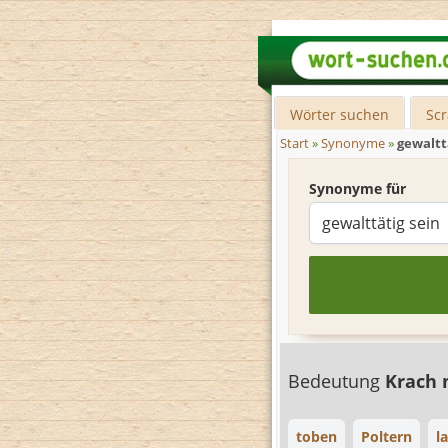
Wörter suchen
Sc
Start
»
Synonyme
»
gewaltt
Synonyme für
Bedeutung
Krach
toben
Poltern
l