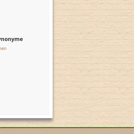
Synonyme
hen