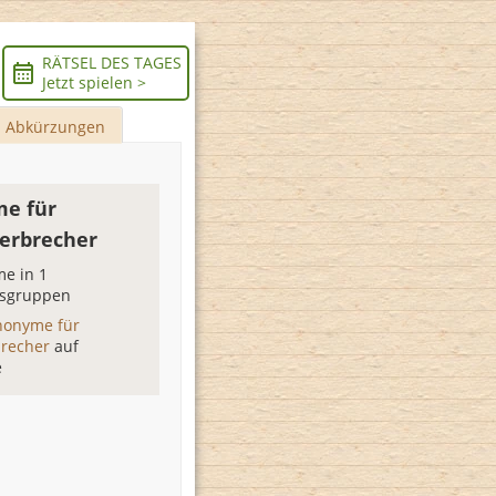
RÄTSEL DES TAGES
Jetzt spielen >
Abkürzungen
e für
erbrecher
e in 1
sgruppen
nonyme für
brecher
auf
e