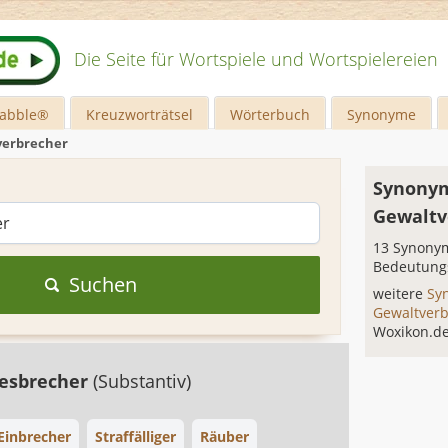
Die Seite für Wortspiele und Wortspielereien
rabble®
Kreuzworträtsel
Wörterbuch
Synonyme
verbrecher
Synonym
Gewaltv
13 Synonym
Bedeutung
Suchen
weitere
Sy
Gewaltver
Woxikon.d
esbrecher
(Substantiv)
Einbrecher
Straffälliger
Räuber