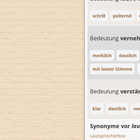
schrill
polternd
Bedeutung
verne
merklich
deutlich
mit lauter Stimme
Bedeutung
verstä
klar
deutlich
ve
Synonyme vor
lau
Lautsprecherbox