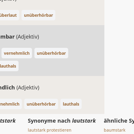
überlaut
unüberhörbar
hmbar
(Adjektiv)
vernehmlich
unüberhörbar
lauthals
ndlich
(Adjektiv)
rnehmlich
unüberhörbar
lauthals
tstark
Synonyme nach
lautstark
ähnliche 
lautstark protestieren
baumstark