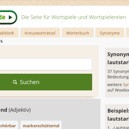
Die Seite für Wortspiele und Wortspielereien
rabble®
Kreuzworträtsel
Wörterbuch
Synonyme
rk
Synonym
lautstar
37 Synonym
Bedeutung
Suchen
weitere
Sy
auf Woxiko
end
(Adjektiv)
Beispiel
lautstar
rhörbar
markerschütternd
„Lautsta