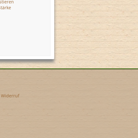
stieren
stärke
•
Widerruf