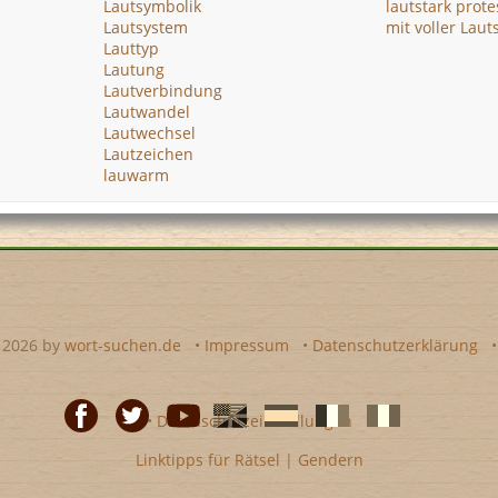
Lautsymbolik
lautstark prote
Lautsystem
mit voller Laut
Lauttyp
Lautung
Lautverbindung
Lautwandel
Lautwechsel
Lautzeichen
lauwarm
- 2026 by
wort-suchen.de
•
Impressum
•
Datenschutzerklärung
•
Datenschutzeinstellungen
Linktipps für Rätsel
|
Gendern
Facebook
Twitter
Youtube
Englische
Spanische
französiche
italienische