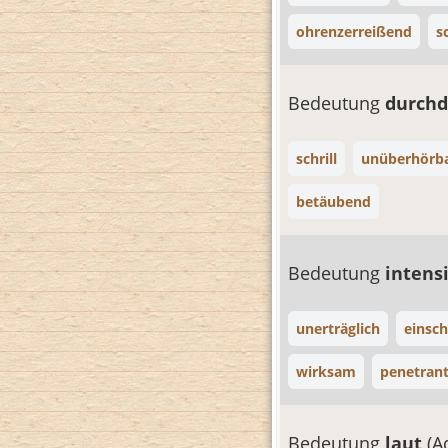
ohrenzerreißend
s
Bedeutung
durch
schrill
unüberhörb
betäubend
Bedeutung
intens
unerträglich
einsc
wirksam
penetran
Bedeutung
laut
(A