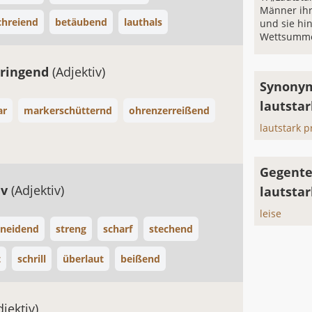
Männer ihr
chreiend
betäubend
lauthals
und sie hin
Wettsumme
dringend
(Adjektiv)
Synonym
lautsta
ar
markerschütternd
ohrenzerreißend
lautstark p
Gegente
iv
(Adjektiv)
lautstar
leise
hneidend
streng
scharf
stechend
t
schrill
überlaut
beißend
djektiv)