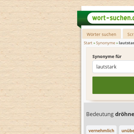
Wörter suchen
Sc
Start
»
Synonyme
»
lautsta
Synonyme für
Bedeutung
dröhn
vernehmlich
unübe