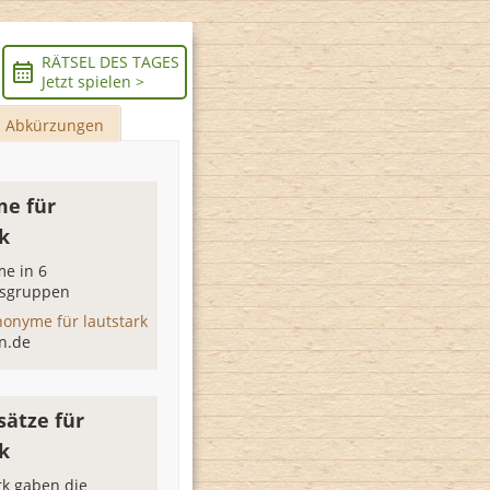
RÄTSEL DES TAGES
Jetzt spielen >
Abkürzungen
e für
k
e in 6
sgruppen
nonyme für lautstark
n.de
sätze für
k
rk gaben die