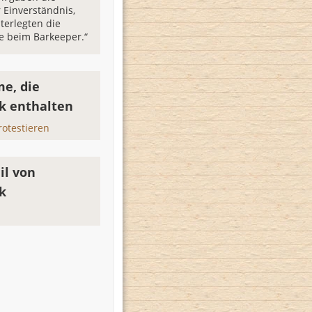
 Einverständnis,
terlegten die
 beim Barkeeper.“
e, die
rk enthalten
rotestieren
il von
k