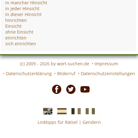
in mancher Hinsicht
in jeder Hinsicht
in dieser Hinsicht
hinrichten
Einsicht
ohne Einsicht
einrichten
sich einrichten
(c) 2009 - 2026 by
wort-suchen.de
•
Impressum
•
Datenschutzerklärung
•
Widerruf
•
Datenschutzeinstellungen
Facebook
Twitter
Youtube
Linktipps für Rätsel
|
Gendern
Englische
Spanische
französiche
italienische