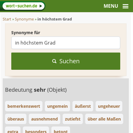
Start
»
Synonyme
»
in höchstem Grad
Synonyme für
Suchen
Bedeutung
sehr
(Objekt)
bemerkenswert
ungemein
äußerst
ungeheuer
überaus
ausnehmend
zutiefst
über alle Maßen
extra
besonders
betont