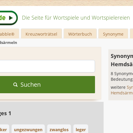
Die Seite für Wortspiele und Wortspielereien
rabble®
Kreuzworträtsel
Wörterbuch
Synonyme
dsärmeln
Synonym
Hemdsä
8 Synonyme
Bedeutung
Suchen
weitere
Sy
Hemdsärm
ges 1
cker
ungezwungen
zwanglos
leger