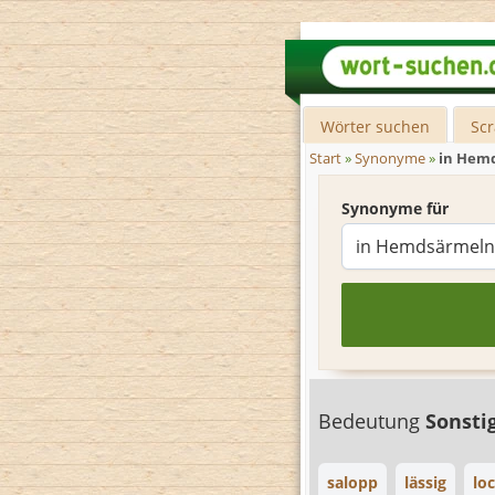
Wörter suchen
Sc
Start
»
Synonyme
»
in Hem
Synonyme für
Bedeutung
Sonsti
salopp
lässig
lo