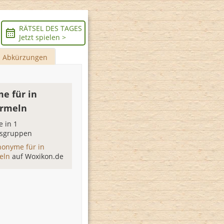
RÄTSEL DES TAGES
Jetzt spielen >
Abkürzungen
e für in
rmeln
 in 1
sgruppen
nonyme für in
eln
auf Woxikon.de