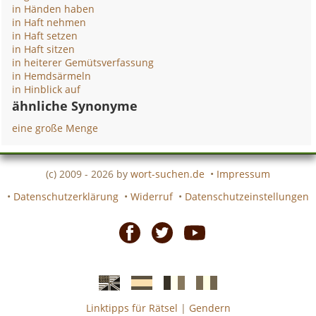
in Händen haben
in Haft nehmen
in Haft setzen
in Haft sitzen
in heiterer Gemütsverfassung
in Hemdsärmeln
in Hinblick auf
ähnliche Synonyme
eine große Menge
(c) 2009 - 2026 by
wort-suchen.de
•
Impressum
•
Datenschutzerklärung
•
Widerruf
•
Datenschutzeinstellungen
Facebook
Twitter
Youtube
Linktipps für Rätsel
|
Gendern
Englische
Spanische
französiche
italienische