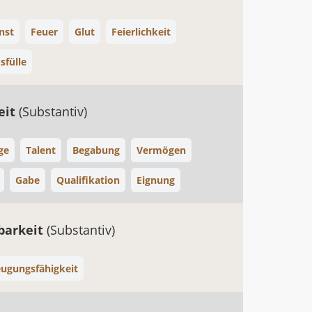
nst
Feuer
Glut
Feierlichkeit
sfülle
eit
(Substantiv)
ge
Talent
Begabung
Vermögen
Gabe
Qualifikation
Eignung
barkeit
(Substantiv)
ugungsfähigkeit