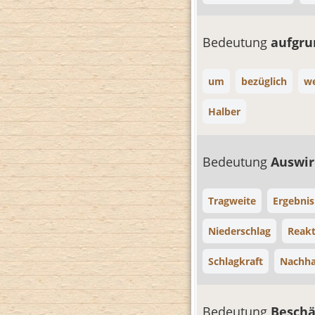
Bedeutung
aufgr
um
bezüglich
we
Halber
Bedeutung
Auswi
Tragweite
Ergebnis
Niederschlag
Reakt
Schlagkraft
Nachha
Bedeutung
Beschä