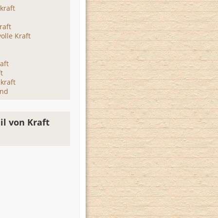
kraft
raft
olle Kraft
t
aft
t
kraft
and
l von Kraft