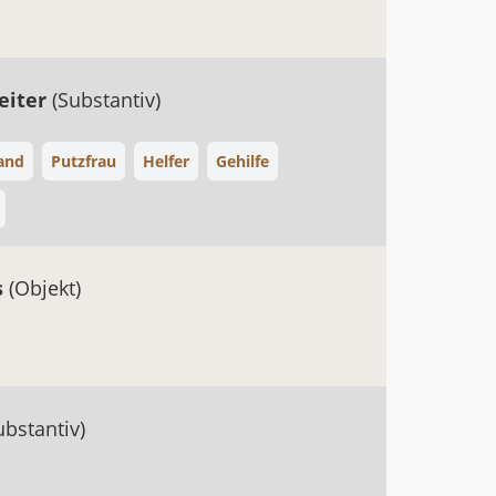
eiter
(Substantiv)
and
Putzfrau
Helfer
Gehilfe
s
(Objekt)
ubstantiv)