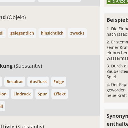
Alle Anzei
und
(Objekt)
Beispiel
Die Einh
il
gelegentlich
hinsichtlich
zwecks
nach Isaac
Er stemm
seiner Kraf
einbreche
Wassermas
rkung
(Substantiv)
Durch di
Zauberstei
Spiel.
Resultat
Ausfluss
Folge
Der Papi
geworden, 
ion
Eindruck
Spur
Effekt
neue Kraft
ll
Synonym
enthalt
ftigte
(Substantiv)