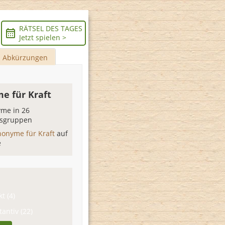
RÄTSEL DES TAGES
Jetzt spielen >
Abkürzungen
e für Kraft
me in 26
sgruppen
nonyme für Kraft
auf
e
t (4)
antiv (22)