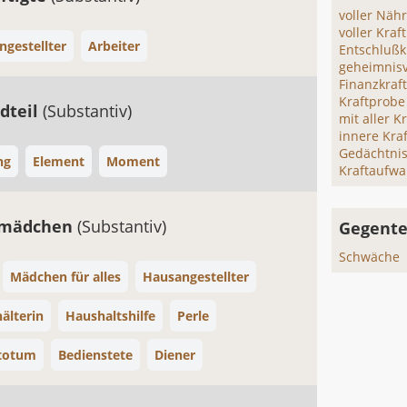
voller Nähr
voller Kraft
ngestellter
Arbeiter
Entschlußk
geheimnisv
Finanzkraf
Kraftprobe
dteil
(Substantiv)
mit aller Kr
innere Kraf
Gedächtnis
ng
Element
Moment
Kraftaufw
tmädchen
(Substantiv)
Gegentei
Schwäche
Mädchen für alles
Hausangestellter
älterin
Haushaltshilfe
Perle
totum
Bedienstete
Diener