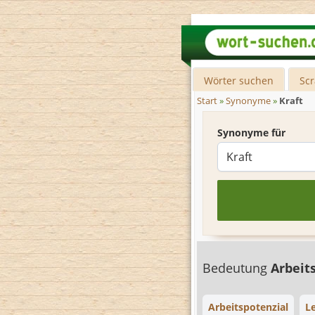
Wörter suchen
Sc
Start
»
Synonyme
»
Kraft
Synonyme für
Bedeutung
Arbeit
Arbeitspotenzial
L