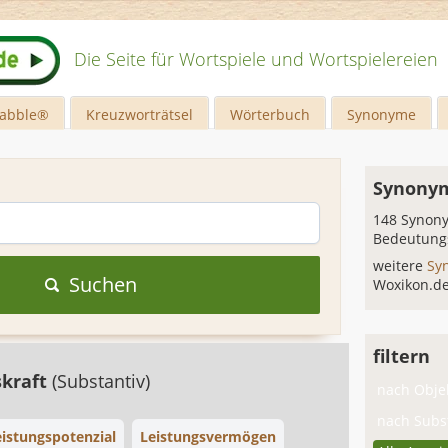
Die Seite für Wortspiele und Wortspielereien
rabble®
Kreuzworträtsel
Wörterbuch
Synonyme
Synonym
148 Synony
Bedeutung
weitere
Sy
Suchen
Woxikon.d
filtern
skraft
(Substantiv)
nach Objek
nach Subst
eistungspotenzial
Leistungsvermögen