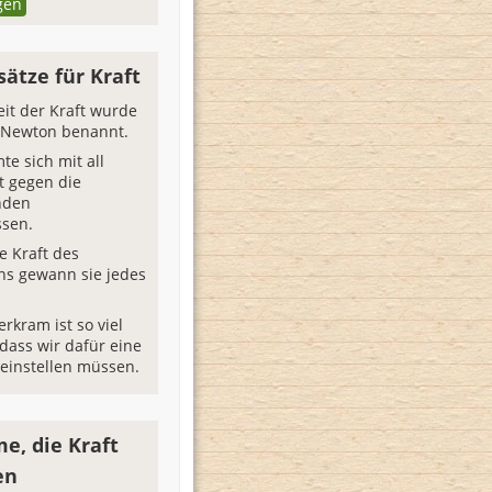
gen
sätze für Kraft
eit der Kraft wurde
 Newton benannt.
te sich mit all
t gegen die
nden
sen.
e Kraft des
ns gewann sie jedes
erkram ist so viel
dass wir dafür eine
 einstellen müssen.
e, die Kraft
en