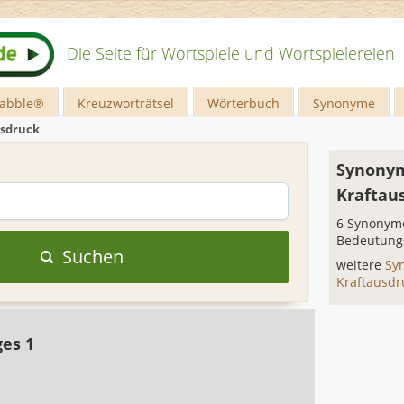
Die Seite für Wortspiele und Wortspielereien
rabble®
Kreuzworträtsel
Wörterbuch
Synonyme
usdruck
Synonym
Kraftau
6 Synonyme
Bedeutung
Suchen
weitere
Sy
Kraftausd
ges 1