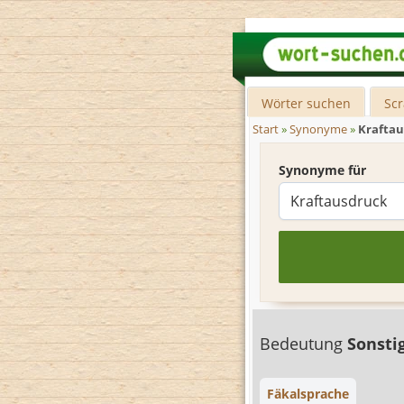
Wörter suchen
Sc
Start
»
Synonyme
»
Krafta
Synonyme für
Bedeutung
Sonsti
Fäkalsprache