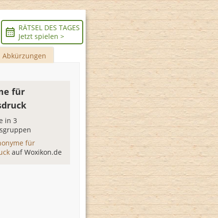
RÄTSEL DES TAGES
Jetzt spielen >
Abkürzungen
e für
sdruck
 in 3
sgruppen
nonyme für
ruck
auf Woxikon.de