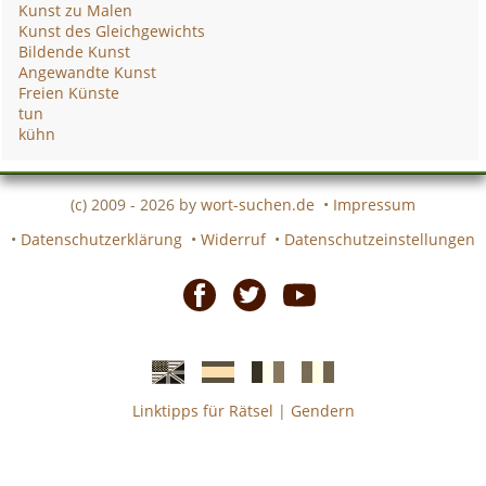
Kunst zu Malen
Kunst des Gleichgewichts
Bildende Kunst
Angewandte Kunst
Freien Künste
tun
kühn
(c) 2009 - 2026 by
wort-suchen.de
•
Impressum
•
Datenschutzerklärung
•
Widerruf
•
Datenschutzeinstellungen
Facebook
Twitter
Youtube
Linktipps für Rätsel
|
Gendern
Englische
Spanische
französiche
italienische
wort-
wort-
Kreuzworträtsel-
Kreuzworträtsel-