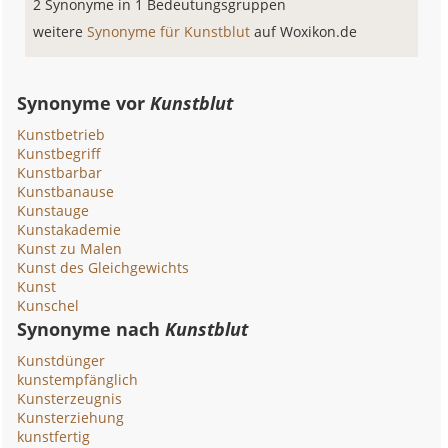
2 Synonyme in 1 Bedeutungsgruppen
weitere
Synonyme für Kunstblut
auf Woxikon.de
Synonyme vor
Kunstblut
Kunstbetrieb
Kunstbegriff
Kunstbarbar
Kunstbanause
Kunstauge
Kunstakademie
Kunst zu Malen
Kunst des Gleichgewichts
Kunst
Kunschel
Synonyme nach
Kunstblut
Kunstdünger
kunstempfänglich
Kunsterzeugnis
Kunsterziehung
kunstfertig