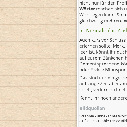
nicht nur für den Prof
Wörter
machen sich ü
Wort legen kann. So 
gleichzeitig mehrere 
5. Niemals das Zie
Auch kurz vor Schluss 
erlernen sollte: Merk
leer ist, könnt ihr d
auf eurem Bänkchen h
Dementsprechend könn
oder Y viele Minuspunk
Das sind nur einige de
auf lange Zeit aber a
spielt, verlernt schnel
Kennt ihr noch andere 
Bildquellen
Scrabble - unbekannte Wört
einfache-scrabble-tricks: B