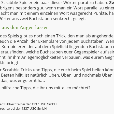
i-Scrabble-Spieler ein paar dieser Wörter parat zu haben.
Zw
brigens besonders gut, wenn man ein Wort parallel zu ei
macht man mit einem einzelnen Wort waagerecht Punkte, ha
Wörter aus zwei Buchstaben senkrecht gelegt.
l aus den Augen lassen
des Spiels gibt es noch einen Trick, den man als angehende
t euch die Anzahl der Exemplare von jedem Buchstaben. We
uch Kombinieren der auf dem Spielfeld liegenden Buchstabe
erausfinden, welche Buchstaben euer Gegenspieler auf se
t ihr ihm Anlegemöglichkeiten verbauen, was eurem Gegn
te bringt.
r Scrabble Tricks und Tipps, die euch beim Spiel helfen kön
m Besten hilft, ist natürlich Üben, Üben, und nochmals Üben
l das, was er gelernt hat.
hilfreiche Tipps, die ihr uns mitteilen möchtet?
er: Bildrechte bei der 1337 UGC GmbH
ildrechte bei der 1337 UGC GmbH