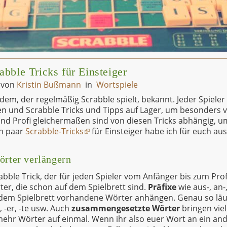
abble Tricks für Einsteiger
6
von
Kristin Bußmann
in
Wortspiele
edem, der regelmäßig Scrabble spielt, bekannt. Jeder Spieler
en und Scrabble Tricks und Tipps auf Lager, um besonders v
und Profi gleichermaßen sind von diesen Tricks abhängig, um
in paar
Scrabble-Tricks
für Einsteiger habe ich für euch au
örter verlängern
abble Trick, der für jeden Spieler vom Anfänger bis zum Pro
rter, die schon auf dem Spielbrett sind.
Präfixe
wie aus-, an-,
 dem Spielbrett vorhandene Wörter anhängen. Genau so läu
, -er, -te usw. Auch
zusammengesetzte Wörter
bringen viel
 mehr Wörter auf einmal. Wenn ihr also euer Wort an ein an