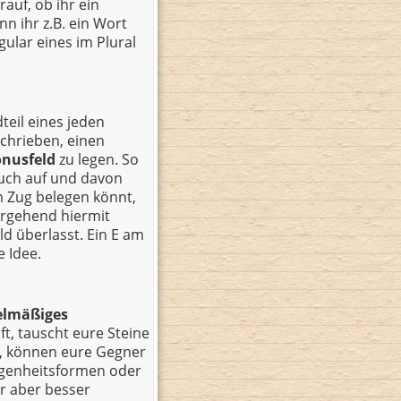
auf, ob ihr ein
 ihr z.B. ein Wort
ular eines im Plural
dteil eines jeden
schrieben, einen
onusfeld
zu legen. So
euch auf und davon
m Zug belegen könnt,
ergehend hiermit
ld überlasst. Ein E am
e Idee.
elmäßiges
ft, tauscht eure Steine
t, können eure Gegner
angenheitsformen oder
hr aber besser