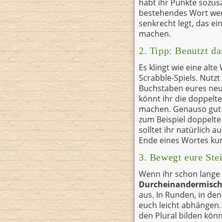
habt ihr Punkte sozus
bestehendes Wort weni
senkrecht legt, das ei
machen.
2. Tipp: Benutzt da
Es klingt wie eine alte
Scrabble-Spiels. Nutzt
Buchstaben eures neu
könnt ihr die doppelt
machen. Genauso gut l
zum Beispiel doppelt
solltet ihr natürlich 
Ende eines Wortes kurz
3. Bewegt eure Ste
Wenn ihr schon lange 
Durcheinandermisc
aus. In Runden, in de
euch leicht abhängen
den Plural bilden könn