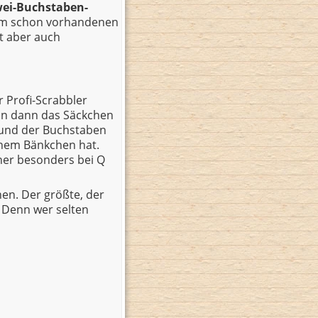
ei-Buchstaben-
nem schon vorhandenen
t aber auch
r Profi-Scrabbler
nn dann das Säckchen
n und der Buchstaben
inem Bänkchen hat.
er besonders bei Q
nen. Der größte, der
. Denn wer selten