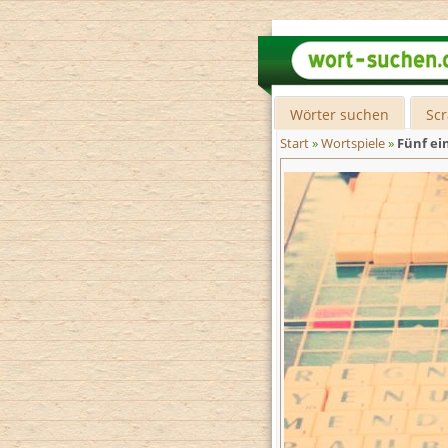
Wörter suchen
Sc
Start
»
Wortspiele
»
Fünf ei