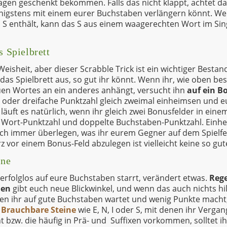
agen geschenkt bekommen. Falls das nicht klappt, achtet dar
gstens mit einem eurer Buchstaben verlängern könnt. Wenn
n S enthält, kann das S aus einem waagerechten Wort im Sing
s Spielbrett
 Weisheit, aber dieser Scrabble Trick ist ein wichtiger Bestan
 das Spielbrett aus, so gut ihr könnt. Wenn ihr, wie oben be
en Wortes an ein anderes anhängt, versucht ihn
auf ein B
e oder dreifache Punktzahl gleich zweimal einheimsen und 
äuft es natürlich, wenn ihr gleich zwei Bonusfelder in eine
e Wort-Punktzahl und doppelte Buchstaben-Punktzahl. Einh
auch immer überlegen, was ihr eurem Gegner auf dem Spielfe
 vor einem Bonus-Feld abzulegen ist vielleicht keine so gut
ine
erfolglos auf eure Buchstaben starrt, verändert etwas.
Reg
hen
gibt euch neue Blickwinkel, und wenn das auch nichts hil
nen ihr auf gute Buchstaben wartet und wenig Punkte mach
.
Brauchbare Steine
wie E, N, I oder S, mit denen ihr Verg
t bzw. die häufig in Prä- und Suffixen vorkommen, solltet i