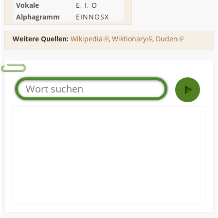
Vokale
E
,
I
,
O
Alphagramm
EINNOSX
Weitere Quellen:
Wikipedia
,
Wiktionary
,
Duden