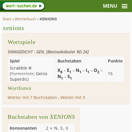
Start
»
Wörterbuch
»
XENIONS
xenions
Wortspiele
SINNGEDICHT - GEN. [Basisvokabular RD 26]
Spiel
Buchstaben
Punkte
Scrabble ®
X
E
N
I
O
–
–
–
–
–
8
1
1
1
2
(
Turnierliste
,
Geros
15
N
S
–
1
1
Superdic
)
Wortlisten
Wörter mit 7 Buchstaben
,
Wörter mit X
Buchstaben von
XENIONS
Konsonanten
2 ×
N
,
S
,
X