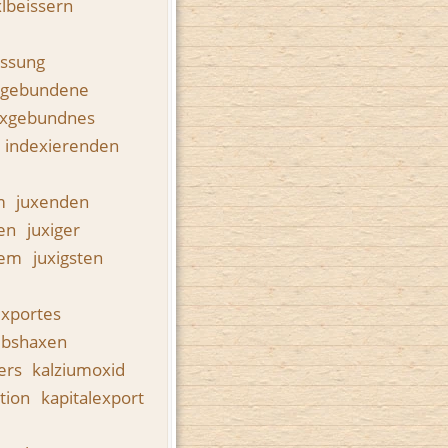
lbeissern
assung
xgebundene
exgebundnes
indexierenden
m
juxenden
gen
juxiger
tem
juxigsten
exportes
lbshaxen
ners
kalziumoxid
tion
kapitalexport