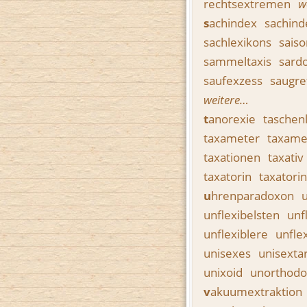
rechtsextremen
w
s
achindex
sachin
sachlexikons
sais
sammeltaxis
sard
saufexzess
saugre
weitere…
t
anorexie
taschen
taxameter
taxame
taxationen
taxativ
taxatorin
taxatori
u
hrenparadoxon
unflexibelsten
unf
unflexiblere
unfle
unisexes
unisextar
unixoid
unorthod
v
akuumextraktion