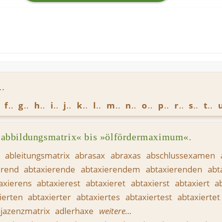
.
f
g
h
i
j
k
l
m
n
o
p
r
s
t
»abbildungsmatrix« bis »ölfördermaximum«.
x
ableitungsmatrix
abrasax
abraxas
abschlussexamen
erend
abtaxierende
abtaxierendem
abtaxierenden
abt
axierens
abtaxierest
abtaxieret
abtaxierst
abtaxiert
a
ierten
abtaxierter
abtaxiertes
abtaxiertest
abtaxiertet
jazenzmatrix
adlerhaxe
weitere…