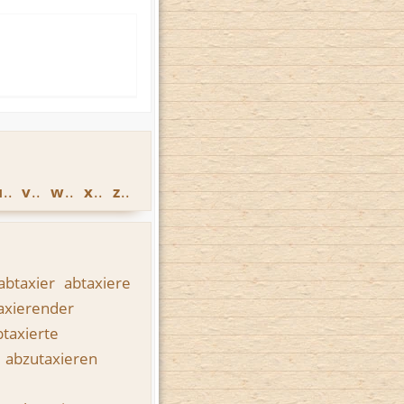
u
v
w
x
z
abtaxier
abtaxiere
axierender
btaxierte
abzutaxieren