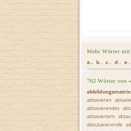
Mehr Wörter mit.
a
b
c
d
e
762 Wörter von 
a
bbildungsmatri
abtaxieren
abtaxi
abtaxierendes
abt
abtaxiertem
abtax
abzutaxierende
ad