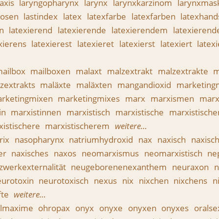
axis
laryngopharynx
larynx
larynxkarzinom
larynxmas
hosen
lastindex
latex
latexfarbe
latexfarben
latexhan
en
latexierend
latexierende
latexierendem
latexieren
xierens
latexierest
latexieret
latexierst
latexiert
latex
ailbox
mailboxen
malaxt
malzextrakt
malzextrakte
m
zextrakts
maläxte
maläxten
mangandioxid
marketing
rketingmixen
marketingmixes
marx
marxismen
mar
in
marxistinnen
marxistisch
marxistische
marxistisch
xistischere
marxistischerem
weitere…
rix
nasopharynx
natriumhydroxid
nax
naxisch
naxisc
er
naxisches
naxos
neomarxismus
neomarxistisch
ne
zwerkexternalität
neugeborenenexanthem
neuraxon
n
eurotoxin
neurotoxisch
nexus
nix
nixchen
nixchens
n
fte
weitere…
ialmaxime
ohropax
onyx
onyxe
onyxen
onyxes
orals