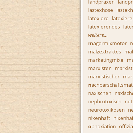
l
andpraxen
landpr
lastexhose
lastex
latexiere
latexier
latexierendes
late
weitere…
m
agermixmotor
m
malzextraktes
mal
marketingmixe
ma
marxisten
marxist
marxistischer
mar
n
achbarschaftsmat
naxischen
naxisch
nephrotoxisch
net
neurotoxikosen
n
nixenhaft
nixenha
o
bnoxiation
offiz