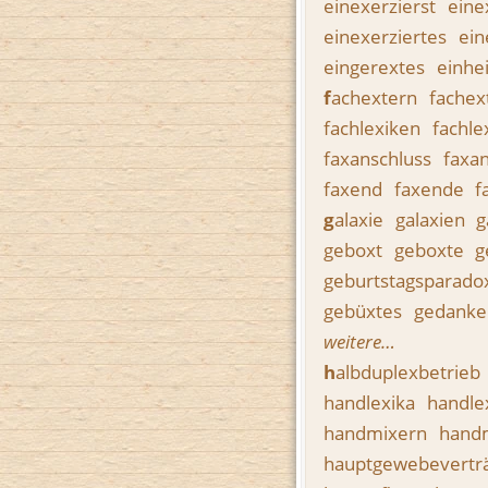
einexerzierst
eine
einexerziertes
ein
eingerextes
einhe
f
achextern
fachex
fachlexiken
fachle
faxanschluss
faxa
faxend
faxende
f
g
alaxie
galaxien
g
geboxt
geboxte
g
geburtstagsparad
gebüxtes
gedanke
weitere…
h
albduplexbetrieb
handlexika
handle
handmixern
hand
hauptgewebeverträ