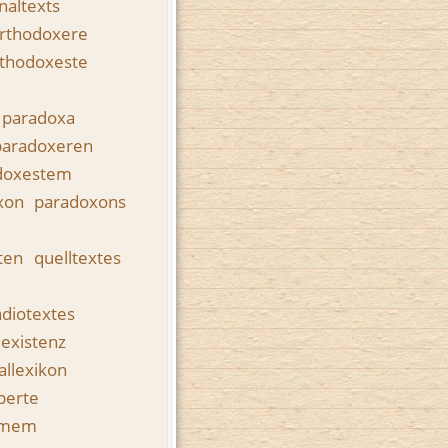
inaltexts
rthodoxere
thodoxeste
paradoxa
paradoxeren
doxestem
xon
paradoxons
xten
quelltextes
adiotextes
existenz
allexikon
perte
emem