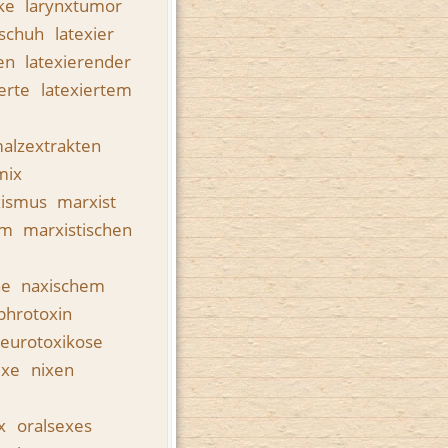
ke
larynxtumor
dschuh
latexier
den
latexierender
ierte
latexiertem
alzextrakten
mix
xismus
marxist
em
marxistischen
he
naxischem
phrotoxin
eurotoxikose
ixe
nixen
ex
oralsexes