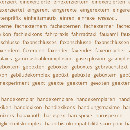
xerziert
einexerzierte
einexerziertem
einexerzierten
exerziertet
eingerext
eingerexte
eingerextem
einger
itenpräfix
einheitsmatrix
einrex
einrexe
weitere…
terne
fachexternem
fachexternen
fachexterner
fache
xikon
fachlexikons
fahrpraxis
fahrradtaxi
fauxami
fau
nschlusse
faxanschlusses
faxanschlüsse
faxanschlüsse
axendem
faxenden
faxender
faxendes
faxenmacher
alaxis
gammastrahlenexplosion
gasexplosion
gasexplo
eboxtem
geboxten
geboxter
geboxtes
gebrauchstext
oxon
gebäudekomplex
gebüxt
gebüxte
gebüxtem
geb
nexperiment
geext
geexte
geextem
geexten
geexte
handexemplar
handexemplare
handexemplaren
hand
xiken
handlexikon
handlexikons
handlungsmaxime
ha
mixers
hapaxanth
haruspex
haruspexe
haruspexen
glichkeitskomplex
haupthistokompatibilitätskomplex
ha