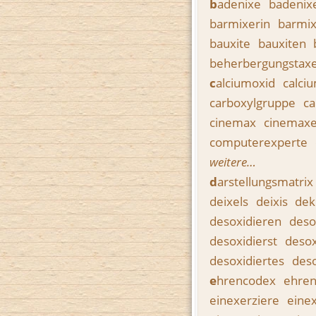
b
adenixe
badenix
barmixerin
barmi
bauxite
bauxiten
beherbergungstax
c
alciumoxid
calci
carboxylgruppe
ca
cinemax
cinemax
computerexperte
weitere…
d
arstellungsmatrix
deixels
deixis
dek
desoxidieren
deso
desoxidierst
desox
desoxidiertes
deso
e
hrencodex
ehre
einexerziere
eine