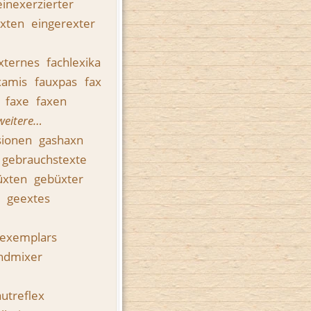
einexerzierter
exten
eingerexter
xternes
fachlexika
xamis
fauxpas
fax
n
faxe
faxen
weitere…
sionen
gashaxn
gebrauchstexte
üxten
gebüxter
r
geextes
exemplars
ndmixer
utreflex