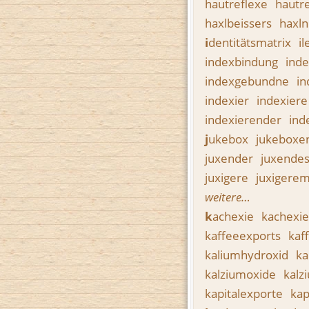
hautreflexe
hautr
haxlbeissers
haxl
i
dentitätsmatrix
i
indexbindung
ind
indexgebundne
i
indexier
indexier
indexierender
ind
j
ukebox
jukeboxe
juxender
juxende
juxigere
juxigere
weitere…
k
achexie
kachexi
kaffeeexports
kaf
kaliumhydroxid
ka
kalziumoxide
kalz
kapitalexporte
kap