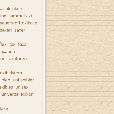
sachlexikon
pinx
sammeltaxi
sauerstofftoxikose
saxen
saxer
flex
tax
taxa
taxation
tor
taxatoren
lexibelstem
xiblen
unflexibler
exibles
unisex
universallexikon
lexe