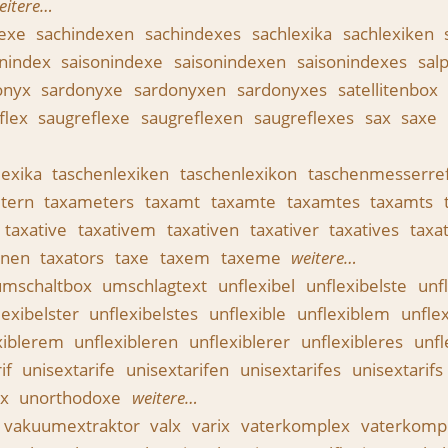
eitere…
dexe
sachindexen
sachindexes
sachlexika
sachlexiken
onindex
saisonindexe
saisonindexen
saisonindexes
sal
onyx
sardonyxe
sardonyxen
sardonyxes
satellitenbox
flex
saugreflexe
saugreflexen
saugreflexes
sax
saxe
lexika
taschenlexiken
taschenlexikon
taschenmesserre
tern
taxameters
taxamt
taxamte
taxamtes
taxamts
taxative
taxativem
taxativen
taxativer
taxatives
taxa
nnen
taxators
taxe
taxem
taxeme
weitere…
umschaltbox
umschlagtext
unflexibel
unflexibelste
unf
lexibelster
unflexibelstes
unflexible
unflexiblem
unfle
xiblerem
unflexibleren
unflexiblerer
unflexibleres
unfl
if
unisextarife
unisextarifen
unisextarifes
unisextarifs
ox
unorthodoxe
weitere…
vakuumextraktor
valx
varix
vaterkomplex
vaterkomp