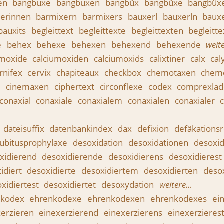
en
bangbuxe
bangbuxen
bangbüx
bangbüxe
bangbüx
xerinnen
barmixern
barmixers
bauxerl
bauxerln
baux
bauxits
begleittext
begleittexte
begleittexten
begleitt
e
behex
behexe
behexen
behexend
behexende
weit
umoxide
calciumoxiden
calciumoxids
calixtiner
calx
cal
rnifex
cervix
chapiteaux
checkbox
chemotaxen
chem
e
cinemaxen
ciphertext
circonflexe
codex
comprexlad
conaxial
conaxiale
conaxialem
conaxialen
conaxialer
dateisuffix
datenbankindex
dax
defixion
defäkations
ubitusprophylaxe
desoxidation
desoxidationen
desoxid
xidierend
desoxidierende
desoxidierens
desoxidierest
idiert
desoxidierte
desoxidiertem
desoxidierten
desox
xidiertest
desoxidiertet
desoxydation
weitere…
nkodex
ehrenkodexe
ehrenkodexen
ehrenkodexes
ei
xerzieren
einexerzierend
einexerzierens
einexerzieres