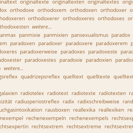
inaltext
originaltexte
originaltexten
originaltextes
orig
dox
orthodoxe
orthodoxem
orthodoxen
orthodoxer
o
thodoxeren
orthodoxerer
orthodoxeres
orthodoxes
or
rthodoxesten
weitere…
panmax
panmixie
panmixien
pansexualismus
paradox
xem
paradoxen
paradoxer
paradoxere
paradoxerem
doxeres
paradoxerweise
paradoxes
paradoxeste
para
adoxester
paradoxestes
paradoxie
paradoxien
parado
e
weitere…
gsreflex
quadrizepsreflex
quelltext
quelltexte
quellte
galaxien
radiotelex
radiotext
radiotexte
radiotexten
r
izität
radiusperiostreflex
radix
radixschreibweise
rand
uchgasintoxikation
rausboxen
reallexika
reallexiken
re
enexempel
rechenexempeln
rechenexempels
rechtsex
chtsexpertin
rechtsextrem
rechtsextreme
rechtsextr