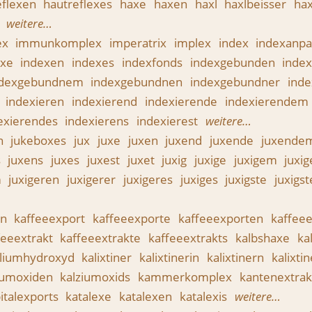
eflexen
hautreflexes
haxe
haxen
haxl
haxlbeisser
hax
n
weitere…
lex
immunkomplex
imperatrix
implex
index
indexanp
exe
indexen
indexes
indexfonds
indexgebunden
inde
ndexgebundnem
indexgebundnen
indexgebundner
ind
e
indexieren
indexierend
indexierende
indexierendem
exierendes
indexierens
indexierest
weitere…
n
jukeboxes
jux
juxe
juxen
juxend
juxende
juxende
s
juxens
juxes
juxest
juxet
juxig
juxige
juxigem
juxi
m
juxigeren
juxigerer
juxigeres
juxiges
juxigste
juxigs
en
kaffeeexport
kaffeeexporte
kaffeeexporten
kaffee
feeextrakt
kaffeeextrakte
kaffeeextrakts
kalbshaxe
ka
liumhydroxyd
kalixtiner
kalixtinerin
kalixtinern
kalixti
iumoxiden
kalziumoxids
kammerkomplex
kantenextrak
italexports
katalexe
katalexen
katalexis
weitere…