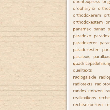
orientexpress
orig
oropharynx
ortho
orthodoxerem
or
orthodoxestem
o
p
anamax
panax
paradoxe
parado
paradoxerer
para
paradoxesten
par
paralexie
parallax
q
uadricepsdehnun
quelltexts
r
adiogalaxie
radio
radiotexts
radiotox
randexistenzen
ra
reallexikons
rech
rechtsexperten
re