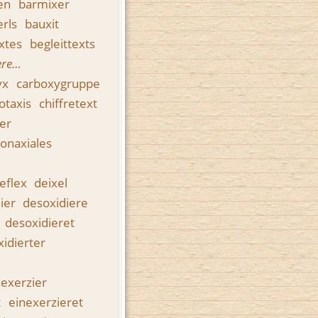
en
barmixer
erls
bauxit
extes
begleittexts
ere…
yx
carboxygruppe
otaxis
chiffretext
er
conaxiales
reflex
deixel
ier
desoxidiere
desoxidieret
idierter
nexerzier
t
einexerzieret