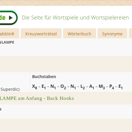
Die Seite für Wortspiele und Wortspielereien
rabble®
Kreuzworträtsel
Wörterbuch
Synonyme
NLAMPE
Buchstaben
X
E
N
O
N
L
A
M
P
E
–
–
–
–
–
–
–
–
–
8
1
1
2
1
2
1
3
4
1
 Superdic
)
LAMPE am Anfang - Back Hooks
s