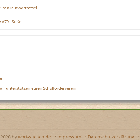
im Kreuzworträtsel
 #70 - Soße
e
wir unterstützen euren Schulförderverein
- 2026 by
wort-suchen.de
•
Impressum
•
Datenschutzerklärung