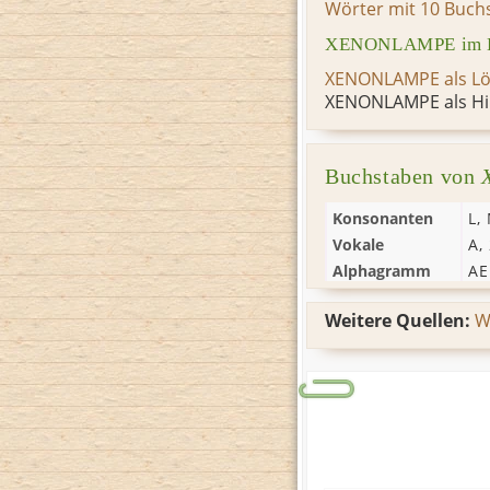
Wörter mit 10 Buch
XENONLAMPE im Kr
XENONLAMPE als L
XENONLAMPE als Hi
Buchstaben von
Konsonanten
L
,
Vokale
A
,
Alphagramm
A
Weitere Quellen:
W