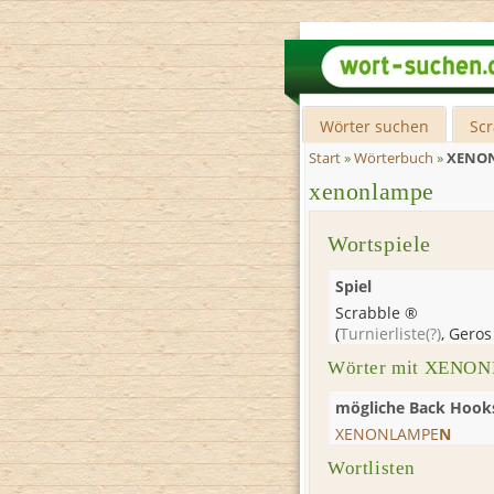
Wörter suchen
Sc
Start
»
Wörterbuch
»
XENO
xenonlampe
Wortspiele
Spiel
Scrabble ®
(
Turnierliste
(?)
,
Geros
Wörter mit XENON
mögliche Back Hook
XENONLAMPE
N
Wortlisten