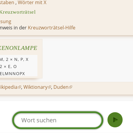
staben
,
Wörter mit X
euzworträtsel
ösung
nweis in der
Kreuzworträtsel-Hilfe
XENONLAMPE
M
, 2 ×
N
,
P
,
X
 2 ×
E
,
O
EELMNNOPX
ikipedia
,
Wiktionary
,
Duden