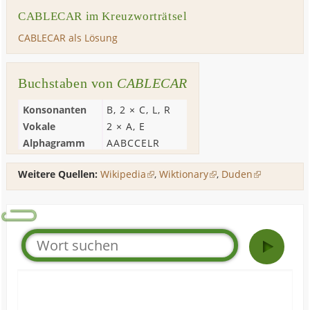
CABLECAR im Kreuzworträtsel
CABLECAR als Lösung
Buchstaben von
CABLECAR
Konsonanten
B
, 2 ×
C
,
L
,
R
Vokale
2 ×
A
,
E
Alphagramm
AABCCELR
Weitere Quellen:
Wikipedia
,
Wiktionary
,
Duden