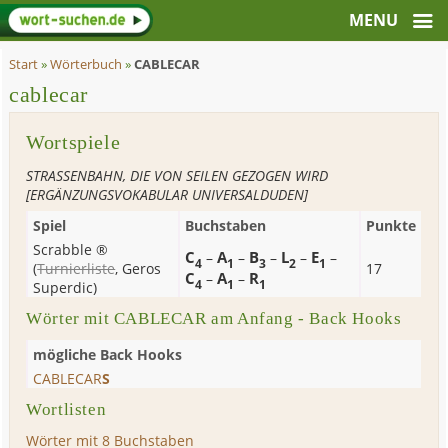
Start
»
Wörterbuch
»
CABLECAR
cablecar
Wortspiele
STRASSENBAHN, DIE VON SEILEN GEZOGEN WIRD
[ERGÄNZUNGSVOKABULAR UNIVERSALDUDEN]
Spiel
Buchstaben
Punkte
Scrabble ®
C
A
B
L
E
–
–
–
–
–
4
1
3
2
1
(
Turnierliste
,
Geros
17
C
A
R
–
–
4
1
1
Superdic
)
Wörter mit CABLECAR am Anfang - Back Hooks
mögliche Back Hooks
CABLECAR
S
Wortlisten
Wörter mit 8 Buchstaben