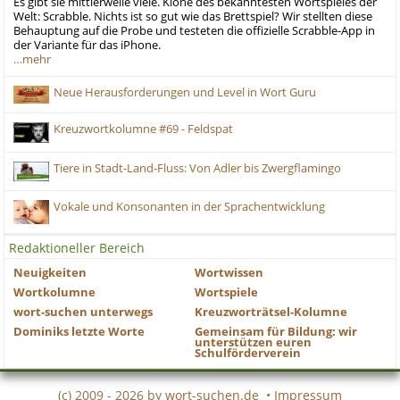
Es gibt sie mittlerweile viele. Klone des bekanntesten Wortspieles der
Welt: Scrabble. Nichts ist so gut wie das Brettspiel? Wir stellten diese
Behauptung auf die Probe und testeten die offizielle Scrabble-App in
der Variante für das iPhone.
…mehr
Neue Herausforderungen und Level in Wort Guru
Kreuzwortkolumne #69 - Feldspat
Tiere in Stadt-Land-Fluss: Von Adler bis Zwergflamingo
Vokale und Konsonanten in der Sprachentwicklung
Redaktioneller Bereich
Neuigkeiten
Wortwissen
Wortkolumne
Wortspiele
wort-suchen unterwegs
Kreuzworträtsel-Kolumne
Dominiks letzte Worte
Gemeinsam für Bildung: wir
unterstützen euren
Schulförderverein
(c) 2009 - 2026 by
wort-suchen.de
•
Impressum