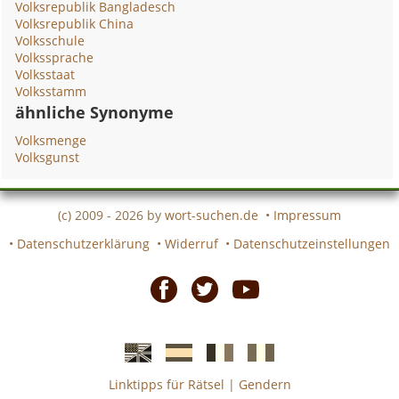
Volksrepublik Bangladesch
Volksrepublik China
Volksschule
Volkssprache
Volksstaat
Volksstamm
ähnliche Synonyme
Volksmenge
Volksgunst
(c) 2009 - 2026 by
wort-suchen.de
•
Impressum
•
Datenschutzerklärung
•
Widerruf
•
Datenschutzeinstellungen
Facebook
Twitter
Youtube
Linktipps für Rätsel
|
Gendern
Englische
Spanische
französiche
italienische