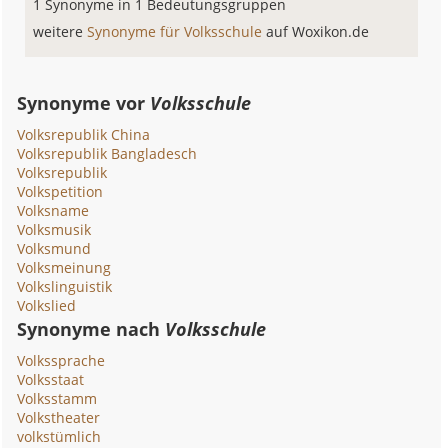
1 Synonyme in 1 Bedeutungsgruppen
weitere
Synonyme für Volksschule
auf Woxikon.de
Synonyme vor
Volksschule
Volksrepublik China
Volksrepublik Bangladesch
Volksrepublik
Volkspetition
Volksname
Volksmusik
Volksmund
Volksmeinung
Volkslinguistik
Volkslied
Synonyme nach
Volksschule
Volkssprache
Volksstaat
Volksstamm
Volkstheater
volkstümlich