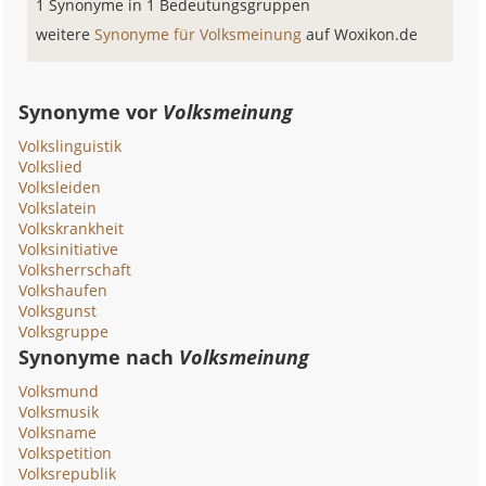
1 Synonyme in 1 Bedeutungsgruppen
weitere
Synonyme für Volksmeinung
auf Woxikon.de
Synonyme vor
Volksmeinung
Volkslinguistik
Volkslied
Volksleiden
Volkslatein
Volkskrankheit
Volksinitiative
Volksherrschaft
Volkshaufen
Volksgunst
Volksgruppe
Synonyme nach
Volksmeinung
Volksmund
Volksmusik
Volksname
Volkspetition
Volksrepublik