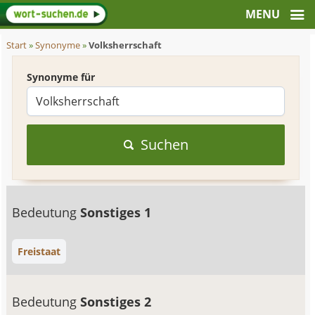
Start
»
Synonyme
»
Volksherrschaft
Synonyme für
Suchen
Bedeutung
Sonstiges 1
Freistaat
Bedeutung
Sonstiges 2