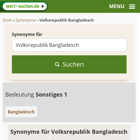
Start
»
Synonyme
»
Volksrepublik Bangladesch
Synonyme für
Suchen
Bedeutung
Sonstiges 1
Bangladesch
Synonyme für Volksrepublik Bangladesch