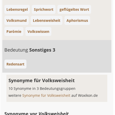
Lebensregel
Sprichwort
geflügeltes Wort
Volksmund
Lebensweisheit
Aphorismus
Parömie
Volkswissen
Bedeutung
Sonstiges 3
Redensart
Synonyme für Volksweisheit
10 Synonyme in 3 Bedeutungsgruppen
weitere
Synonyme für Volksweisheit
auf Woxikon.de
Synonyme vor
Volksweisheit