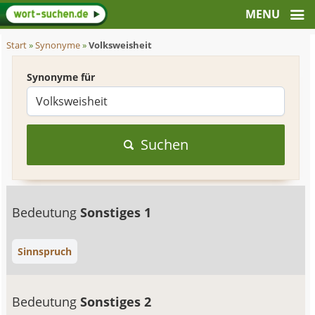
Start
»
Synonyme
»
Volksweisheit
Synonyme für
Suchen
Bedeutung
Sonstiges 1
Sinnspruch
Bedeutung
Sonstiges 2