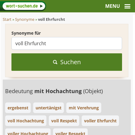
Start
»
Synonyme
»
voll Ehrfurcht
Synonyme für
Suchen
Bedeutung
mit Hochachtung
(Objekt)
ergebenst
untertänigst
mit Verehrung
voll Hochachtung
voll Respekt
voller Ehrfurcht
voller Hochachtung
voller Respekt