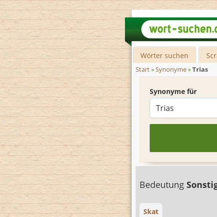
Wörter suchen
Sc
Start
»
Synonyme
»
Trias
Synonyme für
Bedeutung
Sonsti
Skat