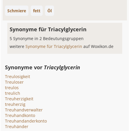
Schmiere
fett
Öl
Synonyme für Triacylglycerin
5 Synonyme in 2 Bedeutungsgruppen
weitere
Synonyme für Triacylglycerin
auf Woxikon.de
Synonyme vor
Triacylglycerin
Treulosigkeit
Treuloser
treulos
treulich
Treuherzigkeit
treuherzig
Treuhandverwalter
Treuhandkonto
Treuhandanderkonto
Treuhänder