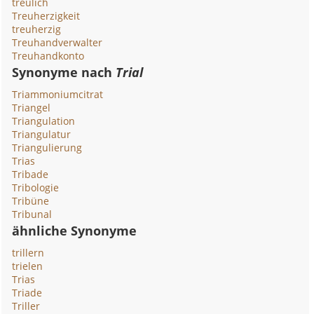
treulich
Treuherzigkeit
treuherzig
Treuhandverwalter
Treuhandkonto
Synonyme nach
Trial
Triammoniumcitrat
Triangel
Triangulation
Triangulatur
Triangulierung
Trias
Tribade
Tribologie
Tribüne
Tribunal
ähnliche Synonyme
trillern
trielen
Trias
Triade
Triller