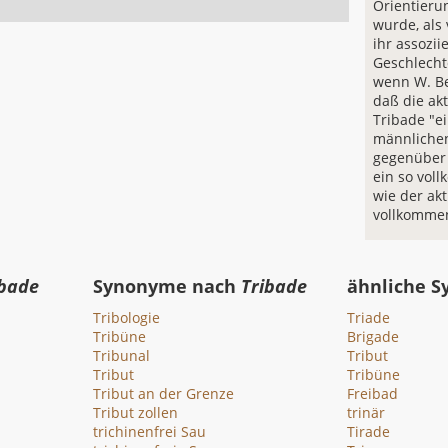
Orientierun
wurde, als
ihr assozi
Geschlechte
wenn W. Be
daß die ak
Tribade "e
männlichen
gegenüber 
ein so vol
wie der akt
vollkomme
ibade
Synonyme nach
Tribade
ähnliche 
Tribologie
Triade
Tribüne
Brigade
Tribunal
Tribut
Tribut
Tribüne
Tribut an der Grenze
Freibad
Tribut zollen
trinär
trichinenfrei Sau
Tirade