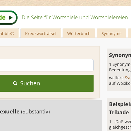
Die Seite für Wortspiele und Wortspielereien
rabble®
Kreuzworträtsel
Wörterbuch
Synonyme
Synonym
1 Synonyme
Bedeutung
weitere
Sy
Suchen
auf Woxiko
Beispiel
exuelle
(Substantiv)
Tribade
„Daß wen
gleichgesc