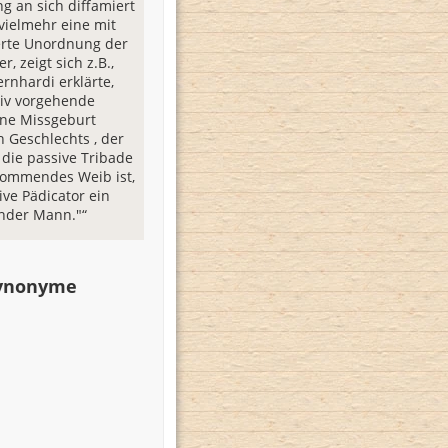
g an sich diffamiert
 vielmehr eine mit
ierte Unordnung der
r, zeigt sich z.B.,
rnhardi erklärte,
tiv vorgehende
ine Missgeburt
 Geschlechts , der
die passive Tribade
lkommendes Weib ist,
ive Pädicator ein
nder Mann."“
Synonyme