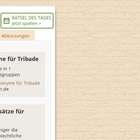
RÄTSEL DES TAGES
Jetzt spielen >
Abkürzungen
e für Tribade
 in 1
sgruppen
nonyme für Tribade
n.de
sätze für
iger die
hlechtliche