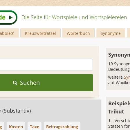
Die Seite für Wortspiele und Wortspielereien
rabble®
Kreuzworträtsel
Wörterbuch
Synonyme
Synonym
19 Synonym
Bedeutung
weitere
Sy
Suchen
auf Woxiko
Beispiel
e
(Substantiv)
Tribut
„Verschi
Staaten fo
g
Kosten
Taxe
Beitragszahlung