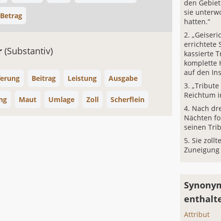
den Gebiet
sie unterw
Betrag
hatten.“
„Geiseri
errichtete
r
(Substantiv)
kassierte T
komplette 
auf den Ins
ferung
Beitrag
Leistung
Ausgabe
„Tribute
Reichtum i
ng
Maut
Umlage
Zoll
Scherflein
Nach dr
Nächten fo
seinen Trib
Sie zollt
Zuneigung 
Synonym
enthalt
Attribut