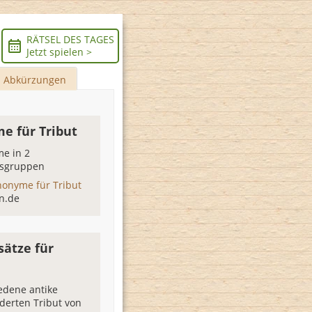
RÄTSEL DES TAGES
Jetzt spielen >
Abkürzungen
e für Tribut
e in 2
sgruppen
nonyme für Tribut
n.de
sätze für
edene antike
rderten Tribut von