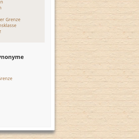
en
n
der Grenze
nsklasse
z
Synonyme
Grenze