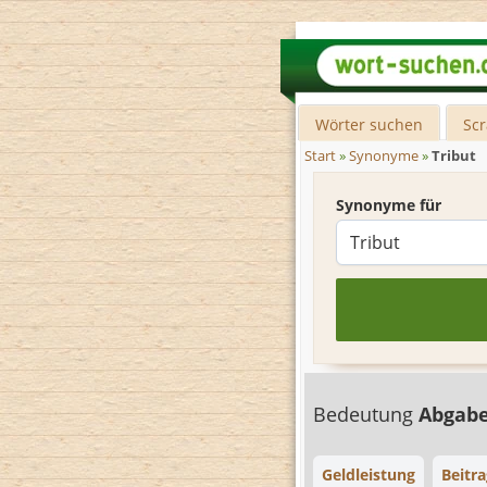
Wörter suchen
Sc
Start
»
Synonyme
»
Tribut
Synonyme für
Bedeutung
Abgab
Geldleistung
Beitra