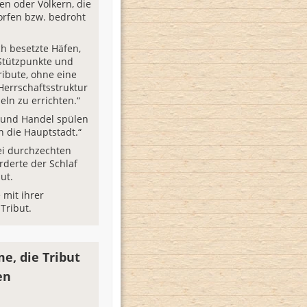
en oder Völkern, die
orfen bzw. bedroht
ch besetzte Häfen,
 Stützpunkte und
ribute, ohne eine
Herrschaftsstruktur
eln zu errichten.“
 und Handel spülen
n die Hauptstadt.“
ei durchzechten
rderte der Schlaf
ut.
e mit ihrer
Tribut.
e, die Tribut
en