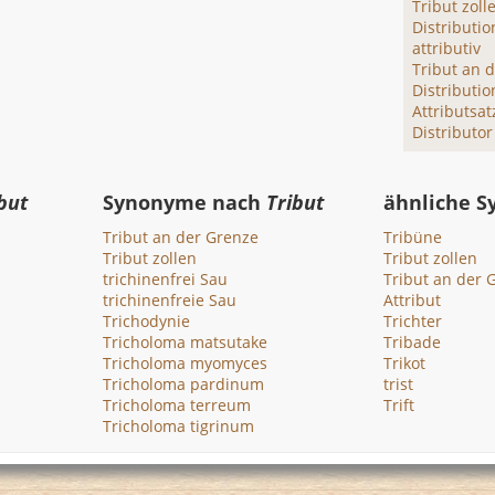
Tribut zoll
Distributio
attributiv
Tribut an 
Distributio
Attributsat
Distributor
but
Synonyme nach
Tribut
ähnliche 
Tribut an der Grenze
Tribüne
Tribut zollen
Tribut zollen
trichinenfrei Sau
Tribut an der 
trichinenfreie Sau
Attribut
Trichodynie
Trichter
Tricholoma matsutake
Tribade
Tricholoma myomyces
Trikot
Tricholoma pardinum
trist
Tricholoma terreum
Trift
Tricholoma tigrinum