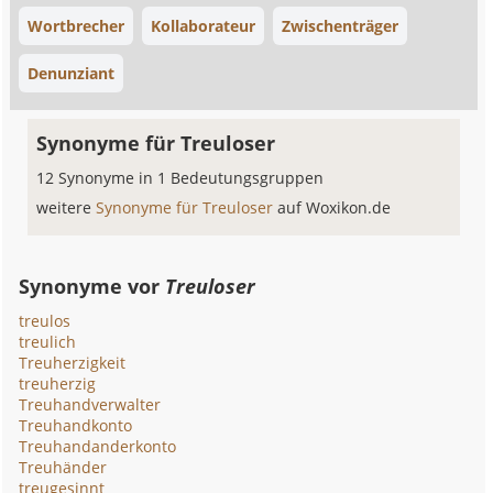
Wortbrecher
Kollaborateur
Zwischenträger
Denunziant
Synonyme für Treuloser
12 Synonyme in 1 Bedeutungsgruppen
weitere
Synonyme für Treuloser
auf Woxikon.de
Synonyme vor
Treuloser
treulos
treulich
Treuherzigkeit
treuherzig
Treuhandverwalter
Treuhandkonto
Treuhandanderkonto
Treuhänder
treugesinnt