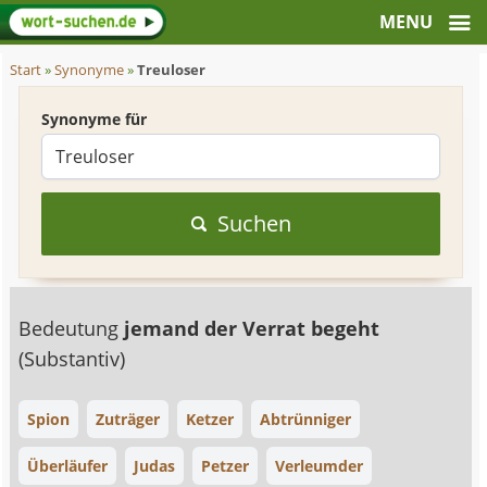
Start
»
Synonyme
»
Treuloser
Synonyme für
Suchen
Bedeutung
jemand der Verrat begeht
(Substantiv)
Spion
Zuträger
Ketzer
Abtrünniger
Überläufer
Judas
Petzer
Verleumder